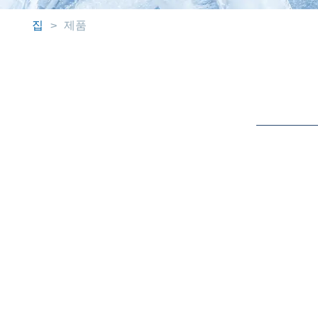
집
>
제품