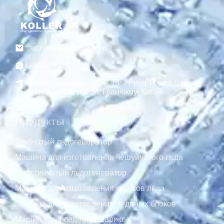
экспорт@gzkoller.com
+86 181 2236 8318
Улица Циньлун № 120, Лие Роуд, Город Дончонг,
Наньшаский район, Гуанчжоу, Китай
Продукты
Трубчатый льдогенератор
Машина для изготовления чешуйчатого льда
Пластинчатый льдогенератор
Машина для изготовления кубиков льда
Машина для изготовления ледяных блоков
Машина для ледяных шариков