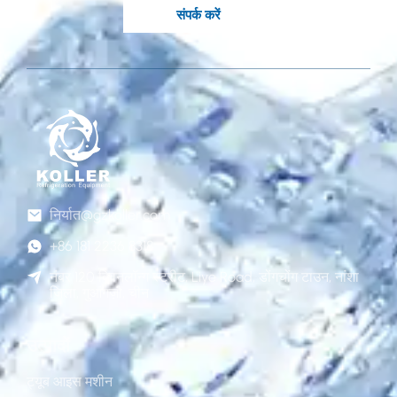
संपर्क करें
निर्यात@gzkoller.com
+86 181 2236 8318
नंबर 120 क्विनलॉन्ग स्ट्रीट, Liye Road, डोंगचोंग टाउन, नांशा
जिला, गुआंगज़ौ, चीन
उत्पादों
ट्यूब आइस मशीन