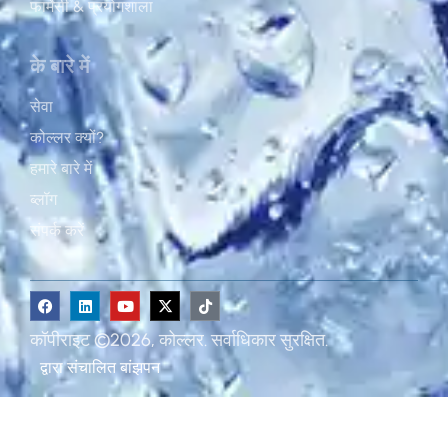
फार्मेसी & प्रयोगशाला
के बारे में
सेवा
कोल्लर क्यों?
हमारे बारे में
ब्लॉग
संपर्क करें
कॉपीराइट ©2026, कोल्लर. सर्वाधिकार सुरक्षित.
द्वारा संचालित
बांझपन