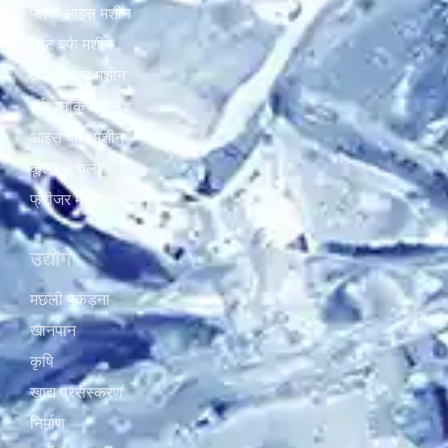
फ्लेक आइस मशीन
प्लेट बर्फ मशीन
आइस क्यूब मशीन
बर्फ ब्लॉक मशीन
आइस बॉल मशीन
कूलर में चलो
फ्रीजर में टहलना
उद्योग
मछली पकड़ना
खानपान
कृषि
खाद्य प्रसंस्करण
निर्माण