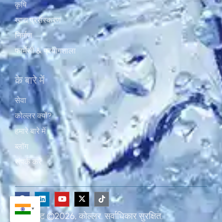
कृषि
खाद्य प्रसंस्करण
निर्माण
फार्मेसी & प्रयोगशाला
के बारे में
सेवा
कोल्लर क्यों?
हमारे बारे में
ब्लॉग
संपर्क करें
कॉपीराइट ©2026, कोल्लर. सर्वाधिकार सुरक्षित.