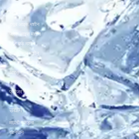
उत्पादों
ट्यूब आइस मशीन
फ्लेक आइस मशीन
प्लेट बर्फ मशीन
आइस क्यूब मशीन
बर्फ ब्लॉक मशीन
आइस बॉल मशीन
कूलर में चलो
फ्रीजर में टहलना
उद्योग
मछली पकड़ना
खानपान