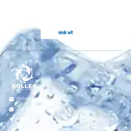
आवश्यकता है?
कोल्लर के जानकार इंजीनियर आपके लिए उपलब्ध हैं.
संपर्क करें
निर्यात@gzkoller.com
+86 181 2236 8318
नंबर 120 क्विनलॉन्ग स्ट्रीट, Liye Road, डोंगचोंग टाउन, नांशा
जिला, गुआंगज़ौ, चीन