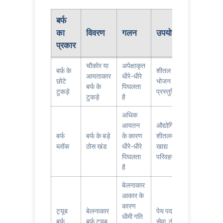
बर्फ
का
विवरण
गलन
उपयोग
प्रकार
चौकोर या
अपेक्षाकृत
बर्फ़ के
शीतल पेय,
आयताकार
धीरे-धीरे
छोटे
भोजन
बर्फ के
पिघलता
टुकड़े
प्रस्तुति
टुकड़े
है
अधिक
आयतन
औद्योगिक
बर्फ
बर्फ के बड़े
के कारण
शीतलन,
ब्लॉक
ठोस खंड
धीरे-धीरे
खाद्य
पिघलता
परिवहन
है
बेलनाकार
आकार के
कारण
ट्यूब
बेलनाकार
पेय पदार्थ
धीमी गति
बर्फ
बर्फ ट्यूब
सेवा, ठंडा