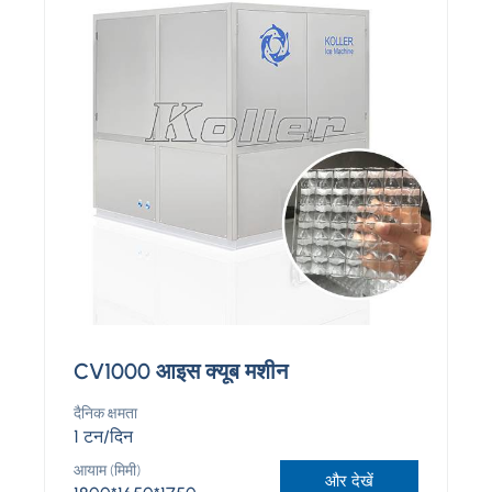
CV1000 आइस क्यूब मशीन
दैनिक क्षमता
1 टन/दिन
आयाम (मिमी)
और देखें