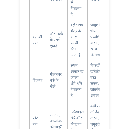
से
पिघलता
है
बड़े सतह
समुद्री
क्षेत्र के
भोजन
छोटा, बर्फ
बर्फ़ की
कारण
प्रदर्शित
के पतले
परत
जल्दी
करना,
टुकड़े
पिघल
खाद्य
जाता है
संरक्षण
सघन
व्हिस्की या
आकार के
कॉकटेल
गोलाकार
कारण
ठंडा
गेंद बर्फ
बर्फ के
धीरे-धीरे
करना,
गोले
पिघलता
सौंदर्यपरक
है
अपील
बड़ी सतहों
अपेक्षाकृत
को ठंडा
समतल,
प्लेट
धीरे-धीरे
करना,
पतली बर्फ
बर्फ
पिघलता
समुद्री
की चादरें