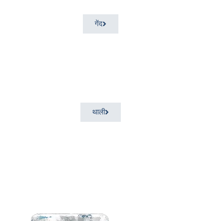
गेंद
थाली