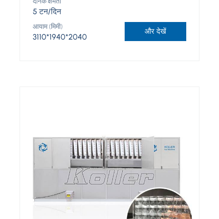
दैनिक क्षमता
5 टन/दिन
आयाम (मिमी)
और देखें
3110*1940*2040