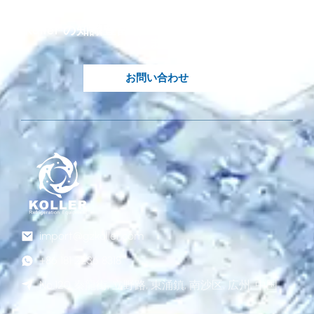
必要です?
Koller の知識豊富なエンジニアがご対応いた
します.
お問い合わせ
import@gzkoller.com
+86 181 2236 8318
No.120 秦龍街, 立野路, 東涌鎮, 南沙区, 広州, 中国