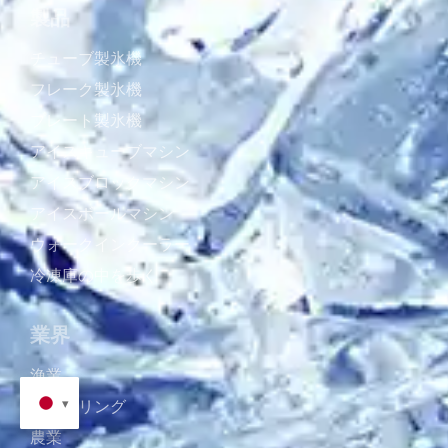
製品
チューブ製氷機
フレーク製氷機
プレート製氷機
アイスキューブマシン
アイスブロックマシン
アイスボールマシン
ウォークインクーラー
冷凍庫の中を歩く
業界
漁業
ケータリング
農業