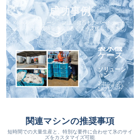
成功事例
Koller のソリューションは、何百ものパートナーが
アンゴ
ビジネスの成功を達成できるよう支援してきまし
ラのフ
た。.
レーク
製氷機
ケース
ソリューシ
ョン:
3 セットの
20 海水用ト
ンフレーク
製氷機
1
/3
関連マシンの推奨事項
<
短時間での大量生産と、特別な要件に合わせて氷のサイ
ズをカスタマイズ可能.