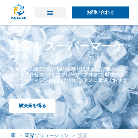
お問い合わせ
なぜコーラーなのか
コラーについて
漁業 & スーパーマーケ
ット
高度な魚の冷却, 魚介類の保存と淡水および海水の急
速冷凍プロセス. アイスフレーク, ブロック, 特徴のあ
るスラリーマシンはあなたのビジネスに最適でおすす
めです.
解決策を得る
家
>
業界ソリューション
>
漁業