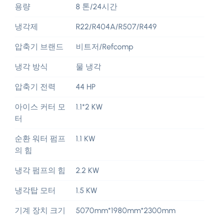
용량
8 톤/24시간
냉각제
R22/R404A/R507/R449
압축기 브랜드
비트저/Refcomp
냉각 방식
물 냉각
압축기 전력
44 HP
아이스 커터 모
1.1*2 KW
터
순환 워터 펌프
1.1 KW
의 힘
냉각 펌프의 힘
2.2 KW
냉각탑 모터
1.5 KW
기계 장치 크기
5070mm*1980mm*2300mm