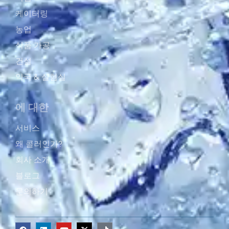
케이터링
농업
식품 가공
건설
약국 & 실혐실
에 대한
서비스
왜 콜러인가?
회사 소개
블로그
문의하기