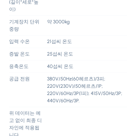
(길이*세로*높
이)
기계장치 단위
약 3000kg
중량
입력 수온
21섭씨 온도
증발 온도
25섭씨 온도
응축온도
40섭씨 온도
공급 전원
380V/50Hz(60헤르츠)/3피;
220V(230V)/50헤르츠/1P;
220V/60Hz/3P(1피); 415V/50Hz/3P;
440V/60Hz/3P.
위 데이터는 예
고 없이 최종 디
자인에 적용됩
니다..