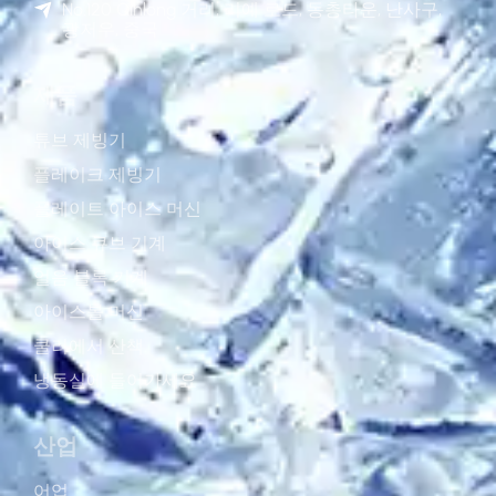
No.120 Qinlong 거리, 리예 로드, 동총타운, 난사구,
광저우, 중국
제품
튜브 제빙기
플레이크 제빙기
플레이트 아이스 머신
아이스 큐브 기계
얼음 블록 기계
아이스볼 머신
쿨러에서 산책
냉동실에 들어가세요
산업
어업