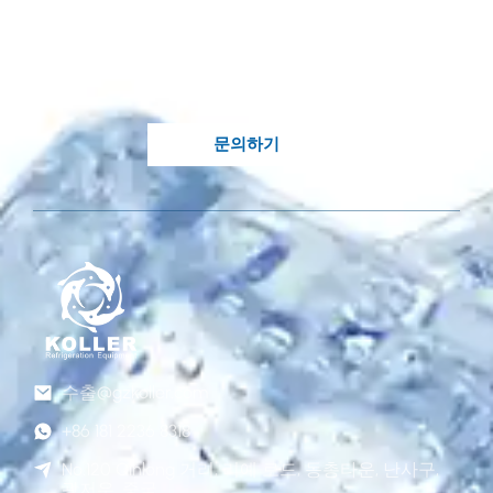
필요합니다?
Koller의 지식이 풍부한 엔지니어가 귀하의 처
분에 있습니다..
문의하기
수출@gzkoller.com
+86 181 2236 8318
No.120 Qinlong 거리, 리예 로드, 동총타운, 난사구,
광저우, 중국