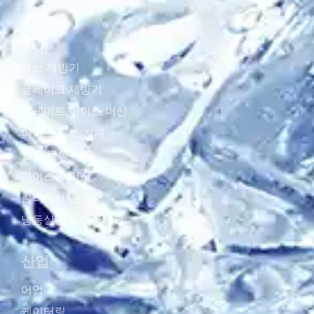
제품
튜브 제빙기
플레이크 제빙기
플레이트 아이스 머신
아이스 큐브 기계
얼음 블록 기계
아이스볼 머신
쿨러에서 산책
냉동실에 들어가세요
산업
어업
케이터링