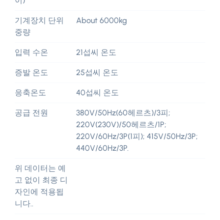
이)
기계장치 단위
About 6000kg
중량
입력 수온
21섭씨 온도
증발 온도
25섭씨 온도
응축온도
40섭씨 온도
공급 전원
380V/50Hz(60헤르츠)/3피;
220V(230V)/50헤르츠/1P;
220V/60Hz/3P(1피); 415V/50Hz/3P;
440V/60Hz/3P.
위 데이터는 예
고 없이 최종 디
자인에 적용됩
니다..