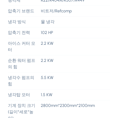
냉각제
R22/R404A/R507/R449
압축기 브랜드
비트저/Refcomp
냉각 방식
물 냉각
압축기 전력
102 HP
아이스 커터 모
2.2 KW
터
순환 워터 펌프
2.2 KW
의 힘
냉각수 펌프의
5.5 KW
힘
냉각탑 모터
1.5 KW
기계 장치 크기
2800
mm*2300mm*2100mm
(길이*세로*높