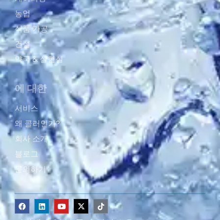
농업
식품 가공
건설
약국 & 실혐실
에 대한
서비스
왜 콜러인가?
회사 소개
블로그
문의하기