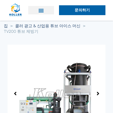
문의하기
애플리케이션
왜 콜러인가?
집
>
콜러 광고 & 산업용 튜브 아이스 머신
>
TV200 튜브 제빙기