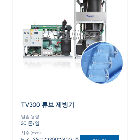
TV300 튜브 제빙기
일일 용량
30 톤/일
치수 (mm)
냉각: 3500*2300*2400; 증