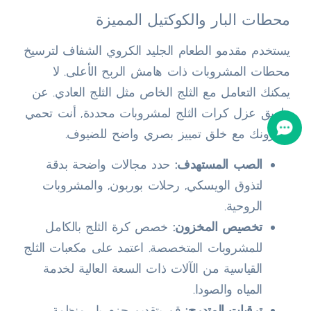
محطات البار والكوكتيل المميزة
يستخدم مقدمو الطعام الجليد الكروي الشفاف لترسيخ
محطات المشروبات ذات هامش الربح الأعلى. لا
يمكنك التعامل مع الثلج الخاص مثل الثلج العادي. عن
طريق عزل كرات الثلج لمشروبات محددة, أنت تحمي
مخزونك مع خلق تمييز بصري واضح للضيوف.
الصب المستهدف:
حدد مجالات واضحة بدقة
لتذوق الويسكي, رحلات بوربون, والمشروبات
الروحية.
تخصيص المخزون:
خصص كرة الثلج بالكامل
للمشروبات المتخصصة. اعتمد على مكعبات الثلج
القياسية من الآلات ذات السعة العالية لخدمة
المياه والصودا.
ترقيات المتدرج:
قم بتقديم حزم بار منظمة