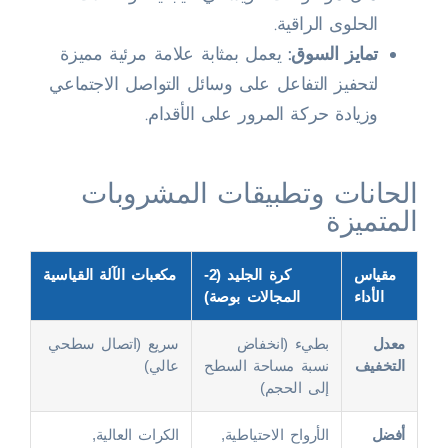
الحلوى الراقية.
تمايز السوق:
يعمل بمثابة علامة مرئية مميزة
لتحفيز التفاعل على وسائل التواصل الاجتماعي
وزيادة حركة المرور على الأقدام.
الحانات وتطبيقات المشروبات
المتميزة
مقياس
كرة الجليد (2-
مكعبات الآلة القياسية
الأداء
المجالات بوصة)
معدل
بطيء (انخفاض
سريع (اتصال سطحي
التخفيف
نسبة مساحة السطح
عالي)
إلى الحجم)
أفضل
الأرواح الاحتياطية,
الكرات العالية,