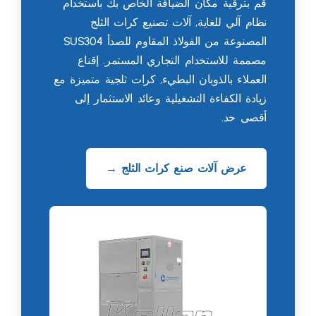
قم بترقية مكان الضيافة الخاص بك باستخدام
نظام آلي للغاية, آلات تصنيع كرات الثلج
المصنوعة من الفولاذ المقاوم للصدأ SUS304
مصممة للاستخدام التجاري المستمر. إقناع
العملاء بالذوبان البطيء, كرات ثلجية متميزة مع
زيادة الكفاءة التشغيلية وعائد الاستثمار إلى
أقصى حد.
عرض آلات صنع كرات الثلج →