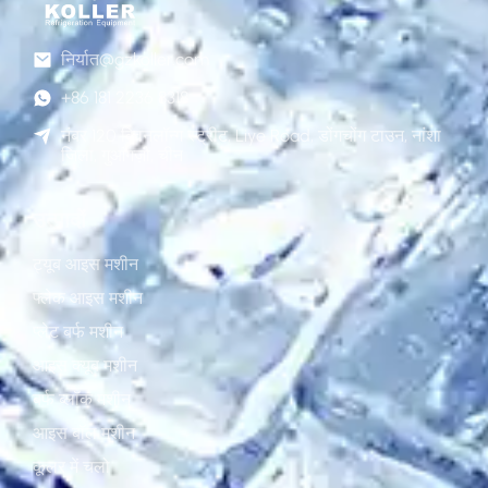
निर्यात@gzkoller.com
+86 181 2236 8318
नंबर 120 क्विनलॉन्ग स्ट्रीट, Liye Road, डोंगचोंग टाउन, नांशा
जिला, गुआंगज़ौ, चीन
उत्पादों
ट्यूब आइस मशीन
फ्लेक आइस मशीन
प्लेट बर्फ मशीन
आइस क्यूब मशीन
बर्फ ब्लॉक मशीन
आइस बॉल मशीन
कूलर में चलो