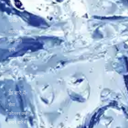
फ्रीजर में टहलना
उद्योग
मछली पकड़ना
खानपान
कृषि
खाद्य प्रसंस्करण
निर्माण
फार्मेसी & प्रयोगशाला
के बारे में
सेवा
कोल्लर क्यों?
हमारे बारे में