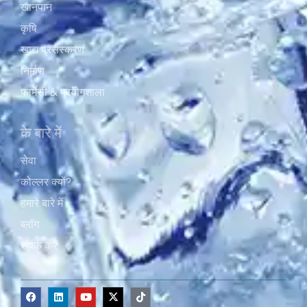
खानपान
कृषि
खाद्य प्रसंस्करण
निर्माण
फार्मेसी & प्रयोगशाला
के बारे में
सेवा
कोल्लर क्यों?
हमारे बारे में
ब्लॉग
संपर्क करें