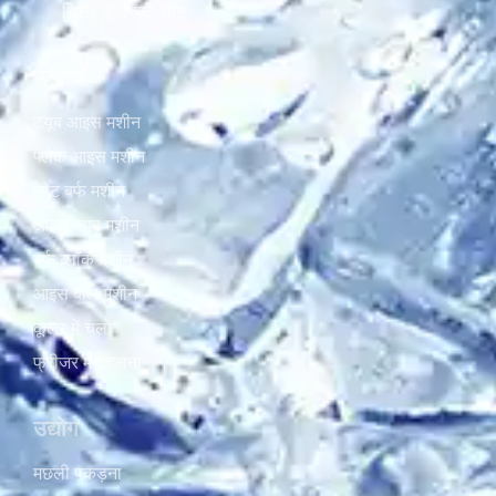
जिला, गुआंगज़ौ, चीन
उत्पादों
ट्यूब आइस मशीन
फ्लेक आइस मशीन
प्लेट बर्फ मशीन
आइस क्यूब मशीन
बर्फ ब्लॉक मशीन
आइस बॉल मशीन
कूलर में चलो
फ्रीजर में टहलना
उद्योग
मछली पकड़ना