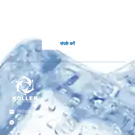
अनुकूलित समाधान की
आवश्यकता है?
कोल्लर के जानकार इंजीनियर आपके लिए उपलब्ध हैं.
संपर्क करें
निर्यात@gzkoller.com
+86 181 2236 8318
नंबर 120 क्विनलॉन्ग स्ट्रीट, Liye Road, डोंगचोंग टाउन, नांशा