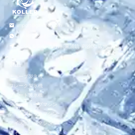
import@gzkoller.com
+86 181 2236 8318
No.120 秦龍街, 立野路, 東涌鎮, 南沙区, 広州, 中国
製品
チューブ製氷機
フレーク製氷機
プレート製氷機
アイスキューブマシン
アイスブロックマシン
アイスボールマシン
ウォークインクーラー