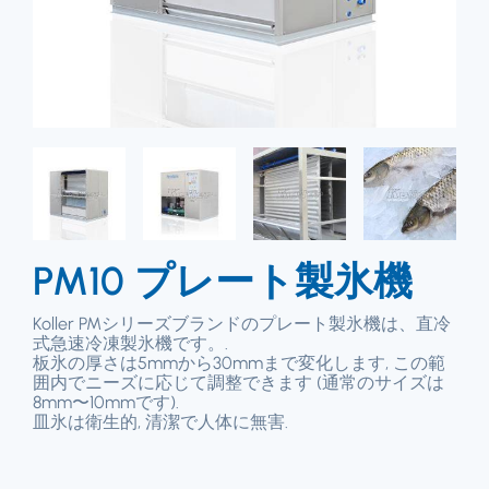
PM10 プレート製氷機
Koller PMシリーズブランドのプレート製氷機は、直冷
式急速冷凍製氷機です。.
板氷の厚さは5mmから30mmまで変化します, この範
囲内でニーズに応じて調整できます (通常のサイズは
8mm〜10mmです).
皿氷は衛生的, 清潔で人体に無害.