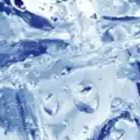
冷凍庫の中を歩く
業界
漁業
ケータリング
農業
食品加工
工事
薬局 & 研究室
について
サービス
なぜコーラーなのか
私たちについて