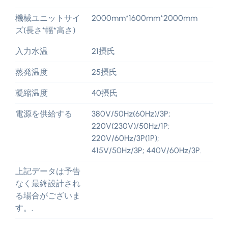
機械ユニットサイ
2000mm*1600mm*2000mm
ズ(長さ*幅*高さ)
入力水温
21摂氏
蒸発温度
25摂氏
凝縮温度
40摂氏
電源を供給する
380V/50Hz(60Hz)/3P;
220V(230V)/50Hz/1P;
220V/60Hz/3P(1P);
415V/50Hz/3P; 440V/60Hz/3P.
上記データは予告
なく最終設計され
る場合がございま
す。.