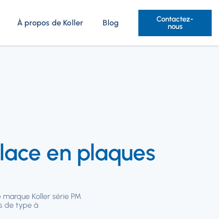
Contactez-
À propos de Koller
Blog
nous
lace en plaques
 marque Koller série PM
s de type à