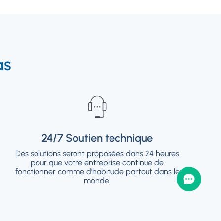
as
24/7 Soutien technique
24/7 Soutien technique
Des solutions seront proposées dans 24 heures
Des solutions seront proposées dans 24 heures
pour que votre entreprise continue de
pour que votre entreprise continue de
fonctionner comme d'habitude partout dans le
fonctionner comme d'habitude partout dans le
monde.
monde.