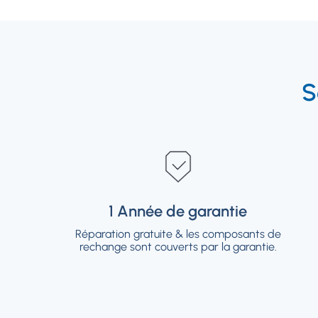
S
1 Année de garantie
1 Année de garantie
Réparation gratuite & les composants de
Réparation gratuite & les composants de
rechange sont couverts par la garantie.
rechange sont couverts par la garantie.