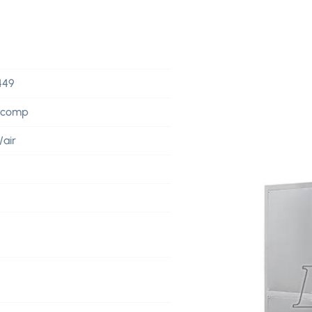
449
efcomp
/air