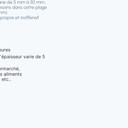
varie de 5 mm à 30 mm,
besoins dans cette plage
 mm).
propre et inoffensif
eures
l'épaisseur varie de 5
ermarché,
s aliments
 etc..