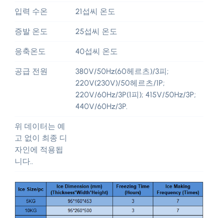
입력 수온
21섭씨 온도
증발 온도
25섭씨 온도
응축온도
40섭씨 온도
공급 전원
380V/50Hz(60헤르츠)/3피;
220V(230V)/50헤르츠/1P;
220V/60Hz/3P(1피); 415V/50Hz/3P;
440V/60Hz/3P.
위 데이터는 예
고 없이 최종 디
자인에 적용됩
니다..