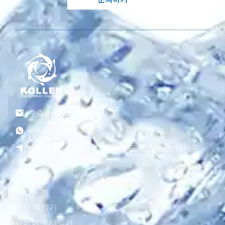
수출@gzkoller.com
+86 181 2236 8318
No.120 Qinlong 거리, 리예 로드, 동총타운, 난사구,
광저우, 중국
제품
튜브 제빙기
플레이크 제빙기