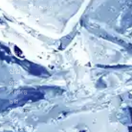
플레이트 아이스 머신
아이스 큐브 기계
얼음 블록 기계
아이스볼 머신
쿨러에서 산책
냉동실에 들어가세요
산업
어업
케이터링
농업
식품 가공
건설
약국 & 실혐실