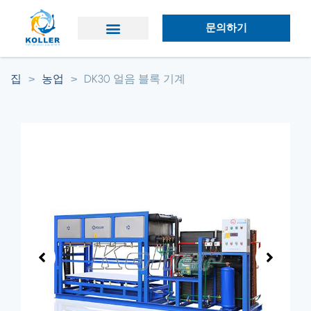
문의하기
애플리케이션
왜 콜러인가?
집
>
농업
>
DK30 얼음 블록 기계