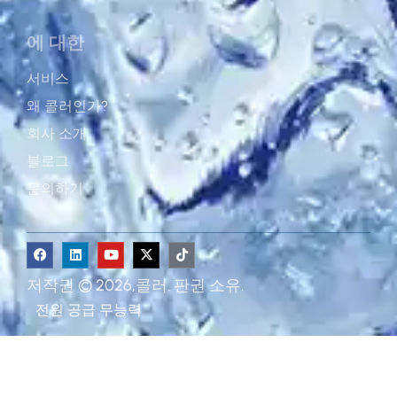
에 대한
서비스
왜 콜러인가?
회사 소개
블로그
문의하기
저작권 © 2026,콜러. 판권 소유.
전원 공급
무능력