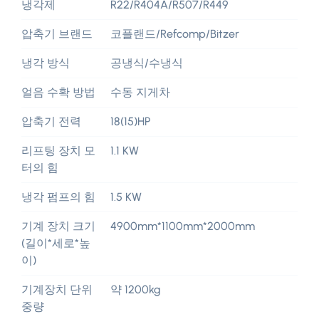
냉각제
R22/R404A/R507/R449
압축기 브랜드
코플랜드/Refcomp/Bitzer
냉각 방식
공냉식/수냉식
얼음 수확 방법
수동 지게차
압축기 전력
18(15)HP
리프팅 장치 모
1.1 KW
터의 힘
냉각 펌프의 힘
1.5 KW
기계 장치 크기
4900mm*1100mm*2000mm
(길이*세로*높
이)
기계장치 단위
약 1200kg
중량