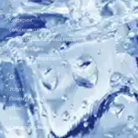
Рыболовство
Кейтеринг
сельское хозяйство
Переработка пищевых продуктов
Строительство
Аптека & Лаборатория
О
Услуга
Почему Коллер
О нас
Блог
Связаться с нами