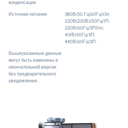
конденсации
Источник питания
380В/50 Гц(60Гц)/3п;
220В(230В)/50Гц/1П;
220В/60Гц/3П(1п);
415В/50Гц/3П;
440В/60Гц/3П.
Вышеуказанные данные
могут быть изменены в
окончательной версии
без предварительного
уведомления..