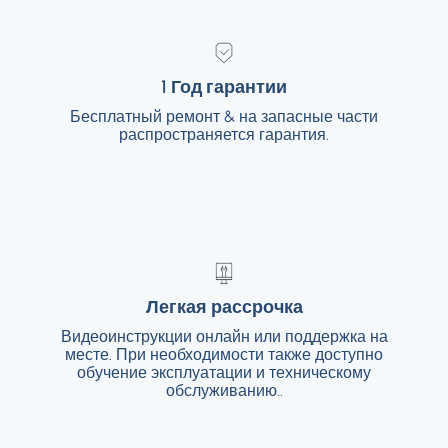
1 Год гарантии
1 Год гарантии
Бесплатный ремонт & на запасные части
Бесплатный ремонт & на запасные части
распространяется гарантия.
распространяется гарантия.
Легкая рассрочка
Легкая рассрочка
Видеоинструкции онлайн или поддержка на
Видеоинструкции онлайн или поддержка на
месте. При необходимости также доступно
месте. При необходимости также доступно
обучение эксплуатации и техническому
обучение эксплуатации и техническому
обслуживанию..
обслуживанию..