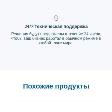
24/7 Техническая поддержка
24/7 Техническая поддержка
Решения будут предложены в течение 24 часов,
Решения будут предложены в течение 24
чтобы ваш бизнес работал в обычном режиме в
часов, чтобы ваш бизнес работал в
обычном режиме в любой точке мира.
любой точке мира.
Похожие продукты