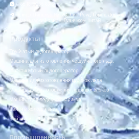
+86 181 2236 8318
Улица Циньлун № 120, Лие Роуд, Город Дончонг,
Наньшаский район, Гуанчжоу, Китай
Продукты
Трубчатый льдогенератор
Машина для изготовления чешуйчатого льда
Пластинчатый льдогенератор
Машина для изготовления кубиков льда
Машина для изготовления ледяных блоков
Машина для ледяных шариков
Зайти в холодильник
Зайти в морозильник
Промышленность