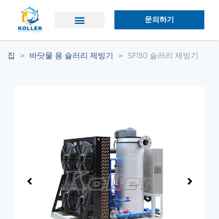
문의하기
애플리케이션
왜 콜러인가?
집
>
바닷물 용 슬러리 제빙기
>
SF150 슬러리 제빙기