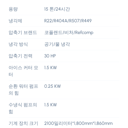
용량
15 톤/24시간
냉각제
R22/R404A/R507/R449
압축기 브랜드
코플랜드/비처/Refcomp
냉각 방식
공기/물 냉각
압축기 전력
30 HP
아이스 커터 모
1.5 KW
터
순환 워터 펌프
0.25 KW
의 힘
수냉식 펌프의
1.5 KW
힘
기계 장치 크기
2100밀리미터*1,800mm*1,860mm