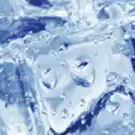
산업
어업
케이터링
농업
식품 가공
건설
약국 & 실혐실
에 대한
서비스
왜 콜러인가?
회사 소개
블로그
문의하기