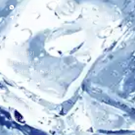
+86 181 2236 8318
No.120 Qinlong 거리, 리예 로드, 동총타운, 난사구,
광저우, 중국
제품
튜브 제빙기
플레이크 제빙기
플레이트 아이스 머신
아이스 큐브 기계
얼음 블록 기계
아이스볼 머신
쿨러에서 산책
냉동실에 들어가세요