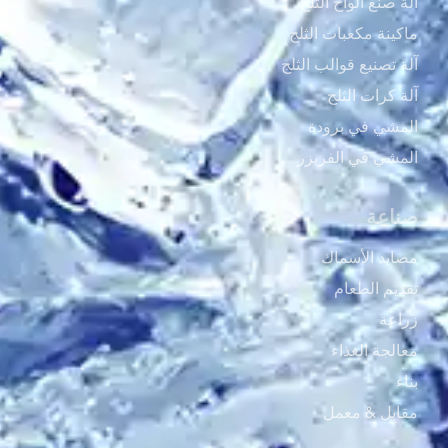
آلة صنع ألواح الثلج
ماكينة مكعبات الثلج
آلة تصنيع قوالب الثلج
آلة كرات الثلج
المشي في برودة
المشي في الفريزر
صناعة
مصايد الأسماك
تقديم الطعام
زراعة
معالجة الغذاء
بناء
مقابل & معمل