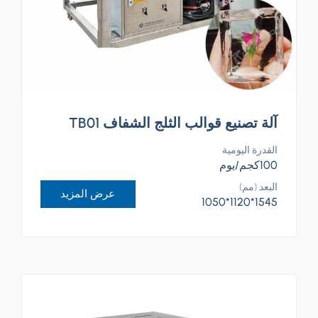
آلة تصنيع قوالب الثلج الشفاف TB01
القدرة اليومية
100كجم/يوم
البعد (مم)
عرض المزيد
1545*1120*1050