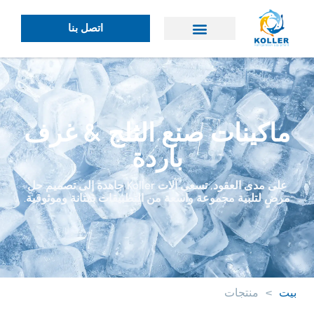
اتصل بنا
ماكينات صنع الثلج & غرف
باردة
على مدى العقود, تسعى آلات Koller جاهدة إلى تصميم حل
مرضٍ لتلبية مجموعة واسعة من التطبيقات بمتانة وموثوقية.
بيت
>
منتجات