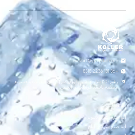
export@gzkoller.com
+86 181 2236 8318
رقم 120 شارع تشين لونغ, طريق ليي, مدينة دونغشونغ,
منطقة نانشا, قوانغتشو, الصين
منتجات
آلة صنع الثلج الأنبوبي
آلة صنع شرائح الثلج