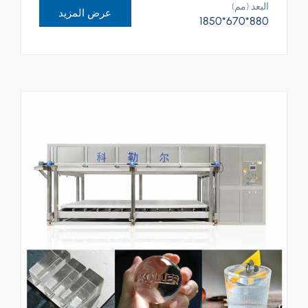
البعد (مم)
عرض المزيد
880*670*1850