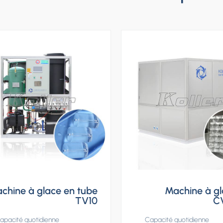
chine à glace en tube
Machine à g
TV10
C
apacité quotidienne
Capacité quotidienne