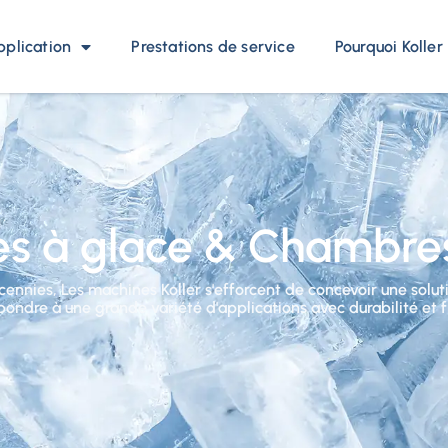
pplication
Prestations de service
Pourquoi Koller
s à glace & Chambres
ennies, Les machines Koller s'efforcent de concevoir une solut
pondre à une grande variété d'applications avec durabilité et fia