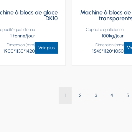
hine à blocs de glace
Machine à blocs de
DK10
transparent
apacité quotidienne
Capacité quotidienne
1 tonne/jour
100kg/jour
Dimension (mm)
Dimension (mm)
Voir plus
Vo
1900*1130*1420
1545*1120*1050
1
2
3
4
5