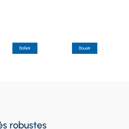
Balle
Boue
és robustes