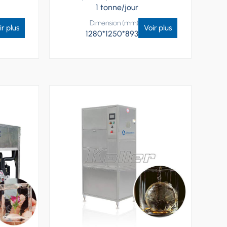
1 tonne/jour
Dimension (mm)
ir plus
Voir plus
1280*1250*893