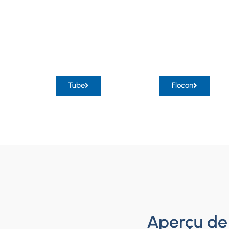
Tube
Flocon
Aperçu de 