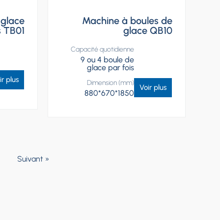
 glace
Machine à boules de
s TB01
glace QB10
Capacité quotidienne
9 ou 4 boule de
glace par fois
ir plus
Dimension (mm)
Voir plus
880*670*1850
Suivant »