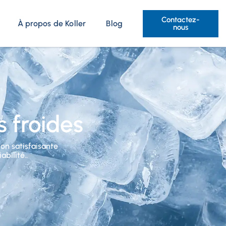
Contactez-
À propos de Koller
Blog
nous
 froides
ion satisfaisante
bilité..