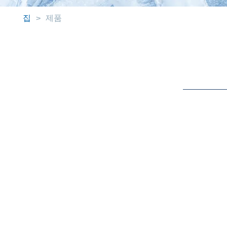
집
>
제품