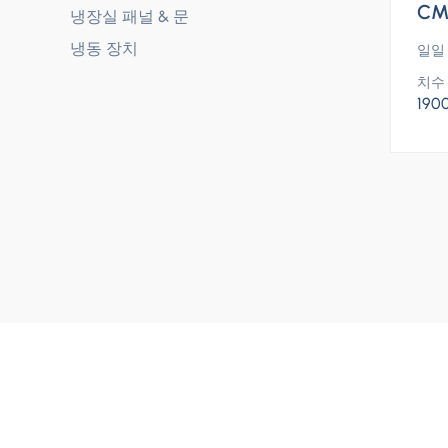
CM
냉장실 패널 & 문
냉동 장치
일일
치수 
190