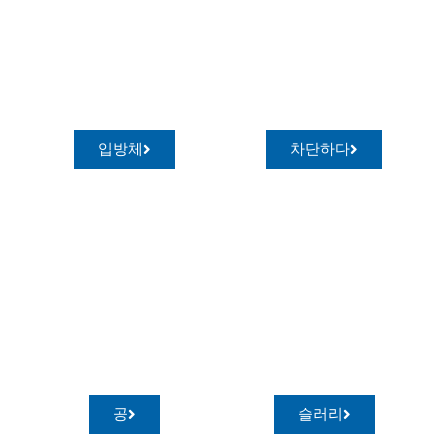
입방체
차단하다
공
슬러리