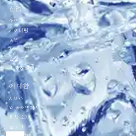
산업
어업
케이터링
농업
식품 가공
건설
약국 & 실혐실
에 대한
서비스
왜 콜러인가?
회사 소개
블로그
문의하기