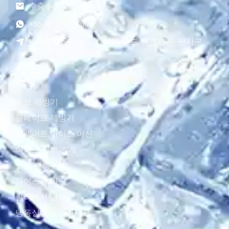
수출@gzkoller.com
+86 181 2236 8318
No.120 Qinlong 거리, 리예 로드, 동총타운, 난사구,
광저우, 중국
제품
튜브 제빙기
플레이크 제빙기
플레이트 아이스 머신
아이스 큐브 기계
얼음 블록 기계
아이스볼 머신
쿨러에서 산책
냉동실에 들어가세요