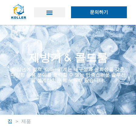
문의하기
애플리케이션
왜 콜러인가?
제빙기 & 콜드룸
수십년에 걸쳐, Koller 기계는 내구성과 신뢰성을 갖춘
다양한 응용 분야를 충족할 수 있는 만족스러운 솔루션
을 설계하기 위해 노력해 왔습니다..
집
>
제품