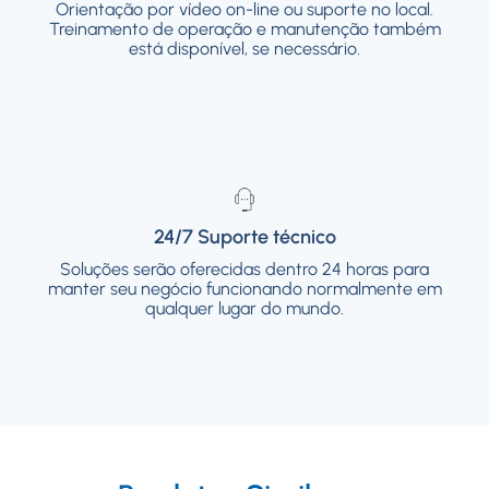
Orientação por vídeo on-line ou suporte no local.
local. Treinamento de operação e
Treinamento de operação e manutenção também
manutenção também está disponível, se
está disponível, se necessário.
necessário.
24/7 Suporte técnico
24/7 Suporte técnico
Soluções serão oferecidas dentro 24 horas para
Soluções serão oferecidas dentro 24 horas
manter seu negócio funcionando normalmente em
para manter seu negócio funcionando
normalmente em qualquer lugar do mundo.
qualquer lugar do mundo.