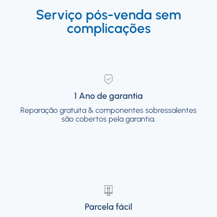
Serviço pós-venda sem
complicações
1 Ano de garantia
1 Ano de garantia
Reparação gratuita & componentes sobressalentes
Reparação gratuita & componentes
sobressalentes são cobertos pela garantia.
são cobertos pela garantia.
Parcela fácil
Parcela fácil
Orientação por vídeo on-line ou suporte no