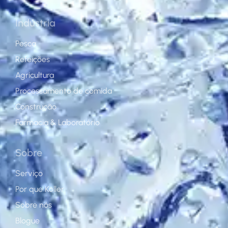
Indústria
Pesca
Refeições
Agricultura
Processamento de comida
Construção
Farmacia & Laboratório
Sobre
Serviço
Por que Koller
Sobre nós
Blogue