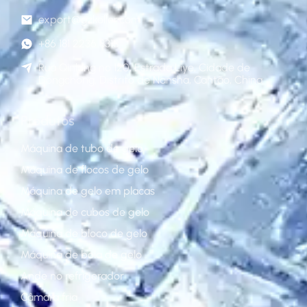
export@gzkoller.com
+86 181 2236 8318
Rua Qinlong nº 120, Estrada Liye, Cidade de
Dongchong, Distrito de Nansha, Cantão, China
Produtos
Máquina de tubo de gelo
Máquina de flocos de gelo
Máquina de gelo em placas
Máquina de cubos de gelo
Máquina de bloco de gelo
Máquina de bola de gelo
Ande no refrigerador
Câmara fria