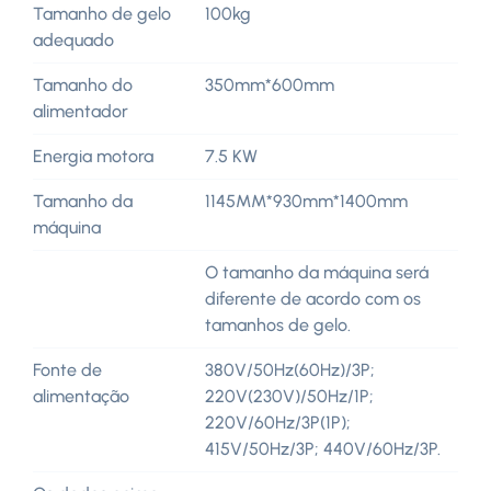
Tamanho de gelo
100kg
adequado
Tamanho do
350mm*600mm
alimentador
Energia motora
7.5 KW
Tamanho da
1145MM*930mm*1400mm
máquina
O tamanho da máquina será
diferente de acordo com os
tamanhos de gelo.
Fonte de
380V/50Hz(60Hz)/3P;
alimentação
220V(230V)/50Hz/1P;
220V/60Hz/3P(1P);
415V/50Hz/3P; 440V/60Hz/3P.