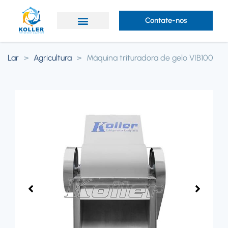
Contate-nos
Lar
>
Agricultura
>
Máquina trituradora de gelo VIB100