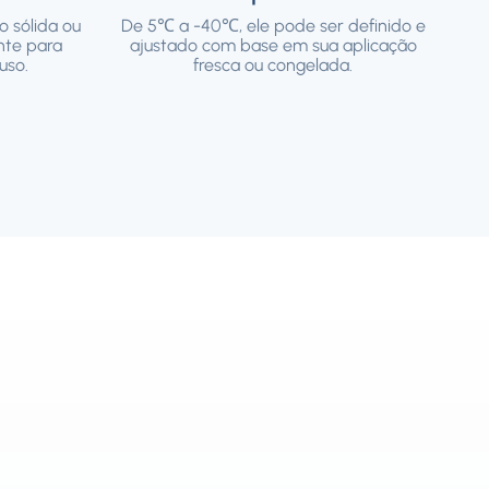
o sólida ou
De 5℃ a -40℃, ele pode ser definido e
nte para
ajustado com base em sua aplicação
uso.
fresca ou congelada.