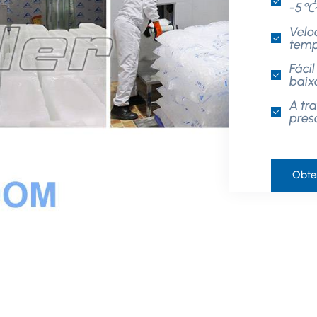
-5℃
Velo
temp
Fáci
baix
A tr
pres
Obte