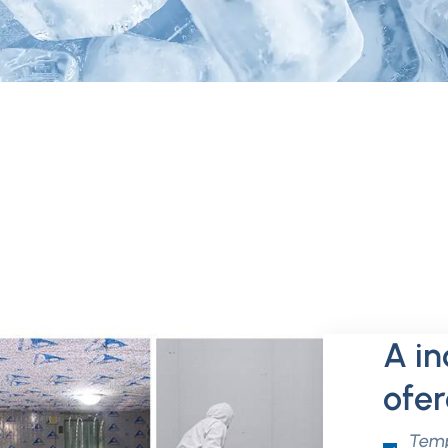
A in
ofe
Temp