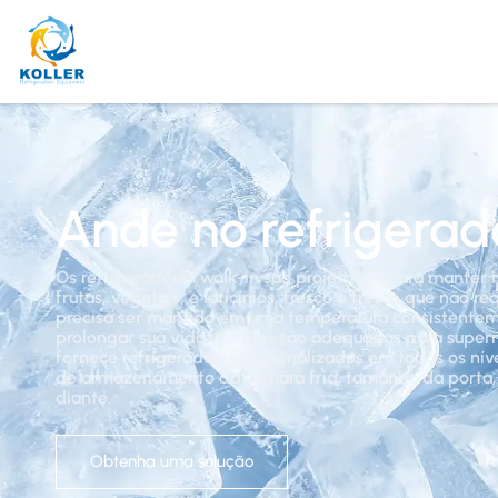
Ande no refrigerad
Os refrigeradores walk-in são projetados para manter i
frutas, vegetais, e laticínios, fresco e fresco que não
precisa ser mantido em uma temperatura consistentem
prolongar sua vida útil. Eles são adequados para superm
fornece refrigeradores personalizados em todos os nív
de armazenamento da câmara fria, tamanho da porta, 
diante.
Obtenha uma solução