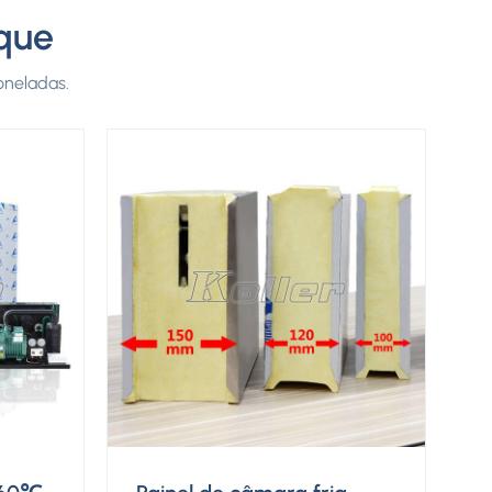
que
oneladas.