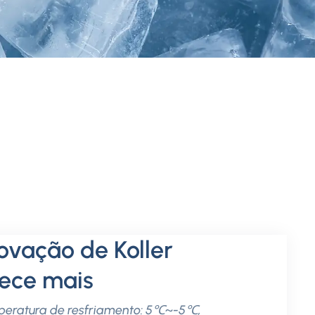
ovação de Koller
rece mais
eratura de resfriamento: 5℃~-5℃,