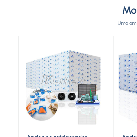
Mo
Uma ampl