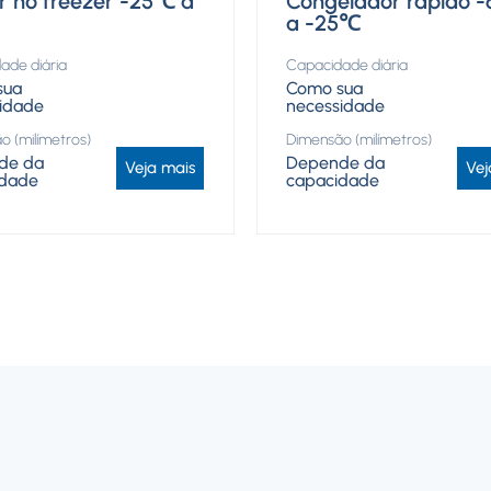
 no freezer -25℃ a
Congelador rápido 
a -25℃
ade diária
Capacidade diária
sua
Como sua
idade
necessidade
o (milímetros)
Dimensão (milímetros)
de da
Depende da
Veja mais
Vej
idade
capacidade