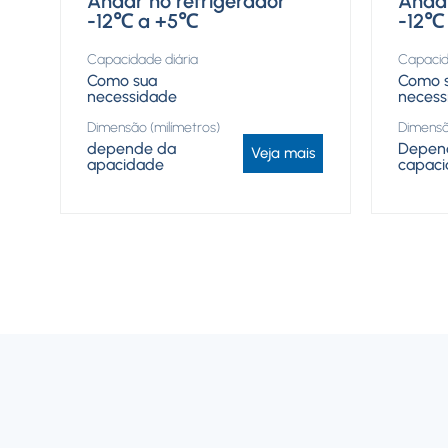
Andar no refrigerador
Andar
-12℃ a +5℃
-12℃
Capacidade diária
Capacid
Como sua
Como 
necessidade
necess
Dimensão (milímetros)
Dimensã
depende da
Depen
Veja mais
apacidade
capac