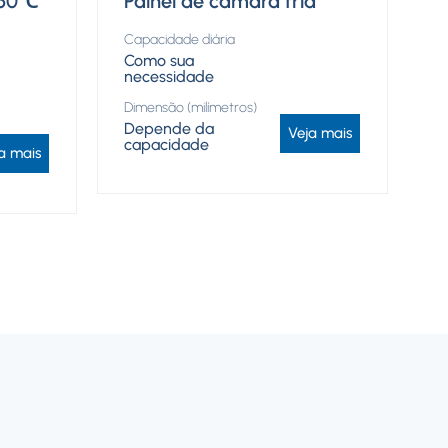
-60℃
Painel de câmara fria
Capacidade diária
Como sua
necessidade
Dimensão (milímetros)
Depende da
Veja mais
capacidade
a mais