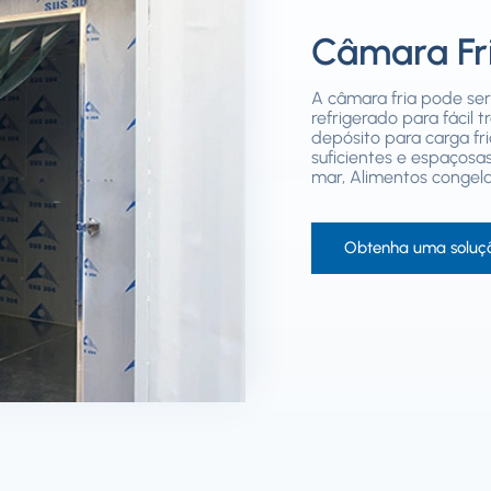
Câmara Fr
A câmara fria pode se
refrigerado para fácil 
depósito para carga fr
suficientes e espaçosas
mar, Alimentos congela
Obtenha uma soluç