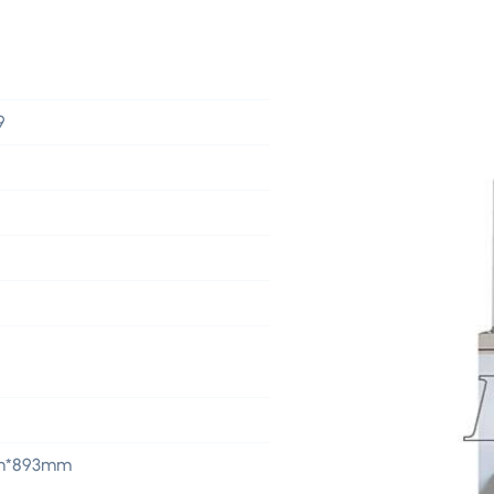
9
mm*893mm