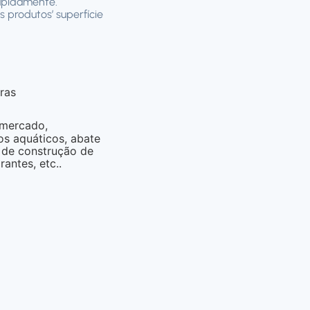
rapidamente.
 produtos’ superfície
ras
rmercado,
s aquáticos, abate
o de construção de
rantes, etc..