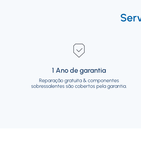
Ser
1 Ano de garantia
1 Ano de garantia
Reparação gratuita & componentes
Reparação gratuita & componentes
sobressalentes são cobertos pela garantia.
sobressalentes são cobertos pela garantia.