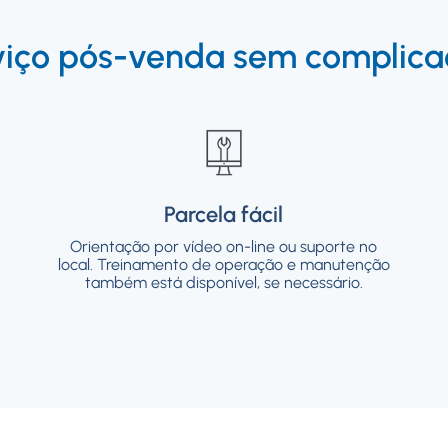
viço pós-venda sem complica
Parcela fácil
Parcela fácil
Orientação por vídeo on-line ou suporte no
Orientação por vídeo on-line ou suporte no
local. Treinamento de operação e manutenção
local. Treinamento de operação e manutenção
também está disponível, se necessário.
também está disponível, se necessário.