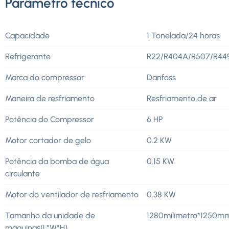
Parâmetro técnico
Capacidade
1 Tonelada/24 horas
Refrigerante
R22/R404A/R507/R44
Marca do compressor
Danfoss
Maneira de resfriamento
Resfriamento de ar
Potência do Compressor
6 HP
Motor cortador de gelo
0.2 KW
Potência da bomba de água
0.15 KW
circulante
Motor do ventilador de resfriamento
0.38 KW
Tamanho da unidade de
1280milímetro*1250
máquinas(L*W*H)