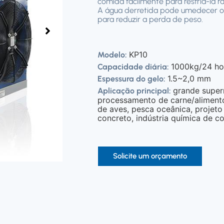
comida facilmente para resfriá-la 
A água derretida pode umedecer os
para reduzir a perda de peso.
KP10
Modelo:
1000kg/24 ho
Capacidade diária:
1.5~2,0 mm
Espessura do gelo:
grande supe
Aplicação principal:
processamento de carne/alimento
de aves, pesca oceânica, projet
concreto, indústria química de co
Solicite um orçamento