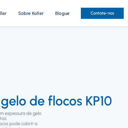
ller
Sobre Koller
Blogue
Contate-nos
gelo de flocos KP10
om espessura de gelo
tos.
locos pode cobrir a