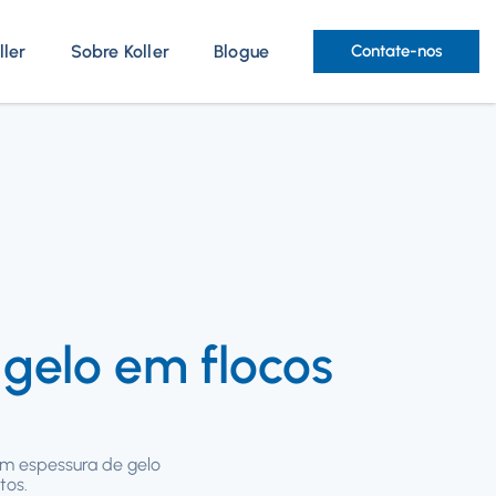
ller
Sobre Koller
Blogue
Contate-nos
gelo em flocos
om espessura de gelo
tos.