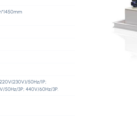
mm*1450mm
220V(230V)/50Hz/1P;
5V/50Hz/3P; 440V/60Hz/3P.