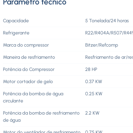
Parâmetro técnico
Capacidade
5 Tonelada/24 horas
Refrigerante
R22/R404A/R507/R44
Marca do compressor
Bitzer/Refcomp
Maneira de resfriamento
Resfriamento de ar/re
Potência do Compressor
28 HP
Motor cortador de gelo
0.37 KW
Potência da bomba de água
0.25 KW
circulante
Potência da bomba de resfriamento
2.2 KW
de água
Motor do ventilador de resfriamento
0.75 KW