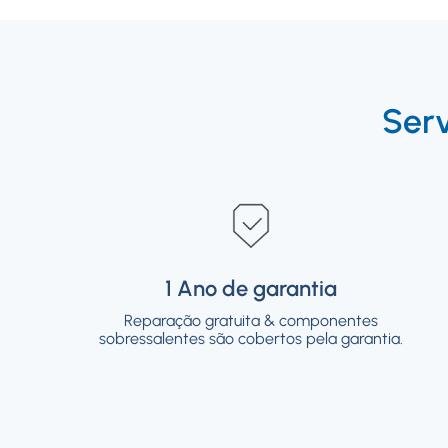
Ser
1 Ano de garantia
1 Ano de garantia
Reparação gratuita & componentes
Reparação gratuita & componentes
sobressalentes são cobertos pela garantia.
sobressalentes são cobertos pela garantia.