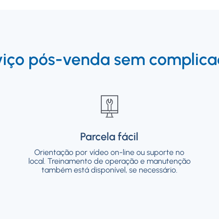
viço pós-venda sem complica
Parcela fácil
Parcela fácil
Orientação por vídeo on-line ou suporte no
Orientação por vídeo on-line ou suporte no
local. Treinamento de operação e manutenção
local. Treinamento de operação e manutenção
também está disponível, se necessário.
também está disponível, se necessário.