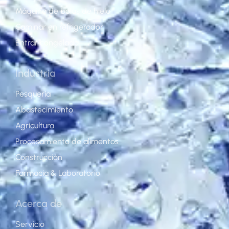
Máquina de bolas de hielo
Caminar en refrigerador
Entrar congelado
Industria
Pesquería
Abastecimiento
Agricultura
Procesamiento de alimentos
Construcción
Farmacia & Laboratorio
Acerca de
Servicio