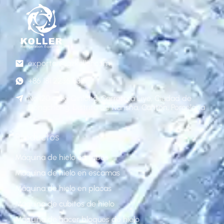
exportar@gzkoller.com
+86 181 2236 8318
No.120 calle Qinlong, Carretera Liye, Ciudad de
Dongchong, Distrito de Nansha, Cantón, Porcelana
Productos
Máquina de hielo en tubos
Máquina de hielo en escamas
Máquina de hielo en placas
Máquina de cubitos de hielo
Máquina de hacer bloques de hielo