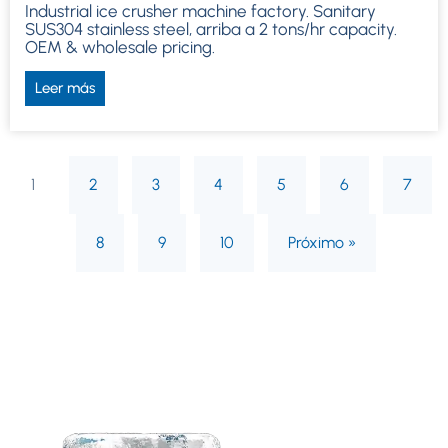
Industrial ice crusher machine factory
.
Sanitary
SUS304 stainless steel
, arriba a 2
tons/hr capacity
.
OEM
&
wholesale pricing
.
Leer más
1
2
3
4
5
6
7
8
9
10
Próximo »