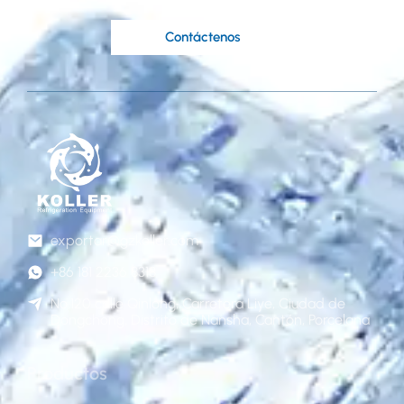
Contáctenos
exportar@gzkoller.com
+86 181 2236 8318
No.120 calle Qinlong, Carretera Liye, Ciudad de
Dongchong, Distrito de Nansha, Cantón, Porcelana
Productos