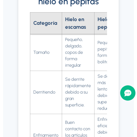
hielo en pepitas
Hielo en
Hielo de
Categoría
escamas
pepitas
Pequeño,
Pequeño,
delgado,
pepitas en
Tamaño
copos de
forma de
forma
bolitas
irregular
Se derrite
Se derrite
más
rápidamente
lentamente
Derritiendo
debido a su
debido a la
gran
superficie
superficie.
reducida.
Enfriamiento
Buen
eficiente
contacto con
debido a la
Enfriamiento
los artículos