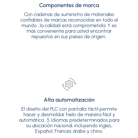
Componentes de marca
Componentes de marca
Con cadenas de suministro de materiales
Con cadenas de suministro de materiales
confiables de marcas reconocidas en todo el
confiables de marcas reconocidas en todo el
mundo., la calidad está comprometida. Y es
mundo., la calidad está comprometida. Y es
más conveniente para usted encontrar
más conveniente para usted encontrar
repuestos en sus países de origen..
repuestos en sus países de origen..
Alta automatización
Alta automatización
El diseño del PLC con pantalla táctil permite
El diseño del PLC con pantalla táctil permite
hacer y desmoldar hielo de manera fácil y
hacer y desmoldar hielo de manera fácil y
automática.. 5 Idiomas predeterminados para
automática.. 5 Idiomas predeterminados para
su ubicación nacional, incluyendo ingles,
su ubicación nacional, incluyendo ingles,
Español, Francés árabe y chino.
Español, Francés árabe y chino.