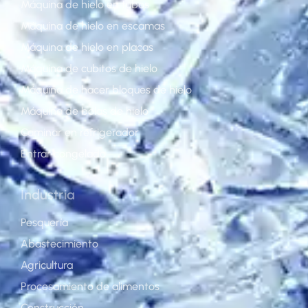
Máquina de hielo en tubos
Máquina de hielo en escamas
Máquina de hielo en placas
Máquina de cubitos de hielo
Máquina de hacer bloques de hielo
Máquina de bolas de hielo
Caminar en refrigerador
Entrar congelado
Industria
Pesquería
Abastecimiento
Agricultura
Procesamiento de alimentos
Construcción