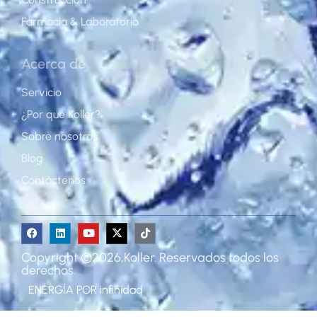
Farmacia & Laboratorio
Acerca de
Servicio
¿Por qué Koller?
Sobre nosotros
Blog
Contáctenos
Copyright ©2026,Koller. Reservados todos los
derechos.
ENERGÍA POR
infinidad