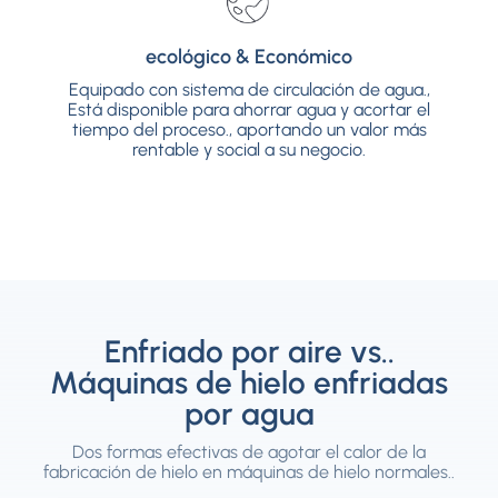
ecológico & Económico
ecológico & Económico
Equipado con sistema de circulación de agua.,
Equipado con sistema de circulación de agua.,
Está disponible para ahorrar agua y acortar el
Está disponible para ahorrar agua y acortar el
tiempo del proceso., aportando un valor más
tiempo del proceso., aportando un valor más
rentable y social a su negocio.
rentable y social a su negocio.
Enfriado por aire vs..
Máquinas de hielo enfriadas
por agua
Dos formas efectivas de agotar el calor de la
fabricación de hielo en máquinas de hielo normales..