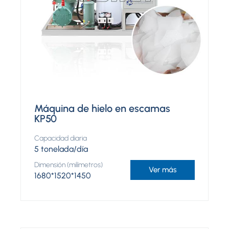
Máquina de hielo en escamas
KP50
Capacidad diaria
5 tonelada/día
Dimensión (milímetros)
Ver más
1680*1520*1450