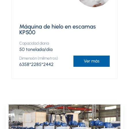
Máquina de hielo en escamas
KP500
Capacidad diaria
50 tonelada/día
Dimensión (milímetros)
Ver más
6358*2285*2442