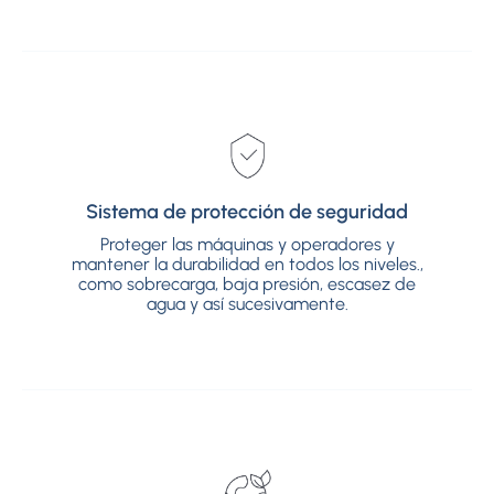
Sistema de protección de seguridad
Sistema de protección de seguridad
Proteger las máquinas y operadores y
Proteger las máquinas y operadores y
mantener la durabilidad en todos los niveles.,
mantener la durabilidad en todos los niveles.,
como sobrecarga, baja presión, escasez de
como sobrecarga, baja presión, escasez de
agua y así sucesivamente.
agua y así sucesivamente.