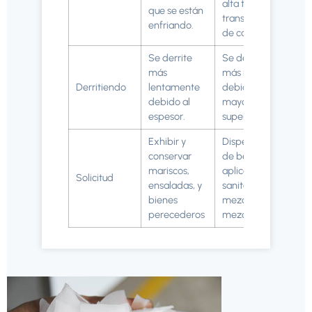
alta tasa de
que se están
transferencia
enfriando.
de calor
Se derrite
Se derrite
más
más rápido
Derritiendo
lentamente
debido a su
debido al
mayor
espesor.
superficie.
Exhibir y
Dispensación
conservar
de bebidas,
mariscos,
aplicaciones
Solicitud
ensaladas, y
sanitarias, y
bienes
mezcla de
perecederos
mezcla