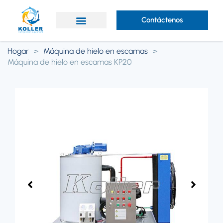
Contáctenos
¿Por qué Koller?
Acerca de Koller
Hogar
>
Máquina de hielo en escamas
>
Máquina de hielo en escamas KP20