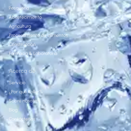
Pesquería
Abastecimiento
Agricultura
Procesamiento de alimentos
Construcción
Farmacia & Laboratorio
Acerca de
Servicio
¿Por qué Koller?
Sobre nosotros
Blog
Contáctenos