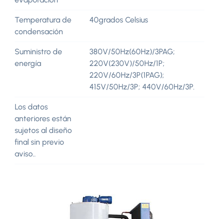
Temperatura de
40grados Celsius
condensación
Suministro de
380V/50Hz(60Hz)/3PAG;
energía
220V(230V)/50Hz/1P;
220V/60Hz/3P(1PAG);
415V/50Hz/3P; 440V/60Hz/3P.
Los datos
anteriores están
sujetos al diseño
final sin previo
aviso..