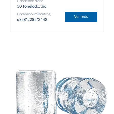
Capacidad diaria
50 tonelada/día
Dimensión (milímetros)
Ver más
6358*2285*2442