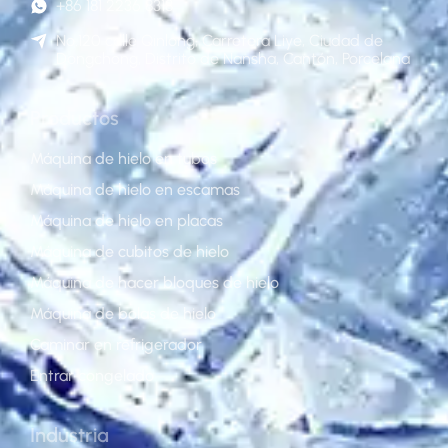
+86 181 2236 8318
No.120 calle Qinlong, Carretera Liye, Ciudad de
Dongchong, Distrito de Nansha, Cantón, Porcelana
Productos
Máquina de hielo en tubos
Máquina de hielo en escamas
Máquina de hielo en placas
Máquina de cubitos de hielo
Máquina de hacer bloques de hielo
Máquina de bolas de hielo
Caminar en refrigerador
Entrar congelado
Industria