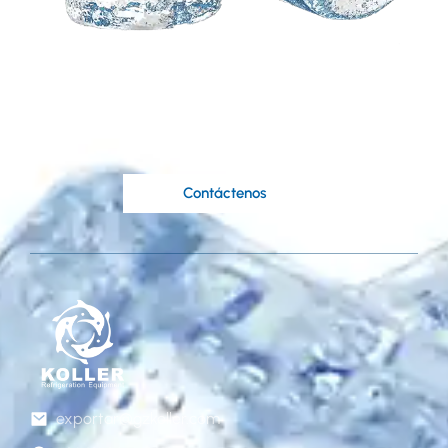
Necesita una solución
personalizada basada
en sus ideas?
Los expertos ingenieros de Koller están a su
disposición..
Contáctenos
exportar@gzkoller.com