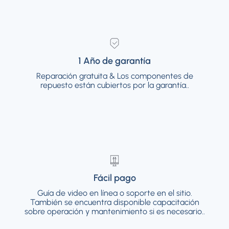
1 Año de garantía
1 Año de garantía
Reparación gratuita & Los componentes de
Reparación gratuita & Los componentes de
repuesto están cubiertos por la garantía..
repuesto están cubiertos por la garantía..
Fácil pago
Fácil pago
Guía de video en línea o soporte en el sitio.
Guía de video en línea o soporte en el sitio.
También se encuentra disponible
También se encuentra disponible capacitación
capacitación sobre operación y
sobre operación y mantenimiento si es necesario..
mantenimiento si es necesario..