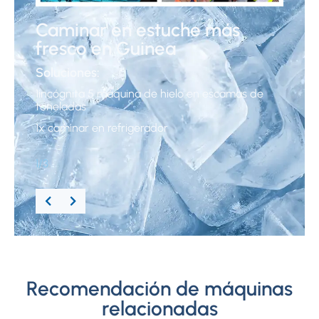
Caminar en estuche más
fresco en Guinea
Soluciones:
1incógnita 5 máquina de hielo en escamas de
toneladas
1x caminar en refrigerador
1/3
Recomendación de máquinas
relacionadas