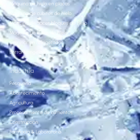
Máquina de hielo en placas
Máquina de cubitos de hielo
Máquina de hacer bloques de hielo
Máquina de bolas de hielo
Caminar en refrigerador
Entrar congelado
Industria
Pesquería
Abastecimiento
Agricultura
Procesamiento de alimentos
Construcción
Farmacia & Laboratorio