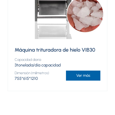
Máquina trituradora de hielo VIB30
Capacidad diaria
3tonelada/día capacidad
Dimensión (milímetros)
Ver más
755*615*1210