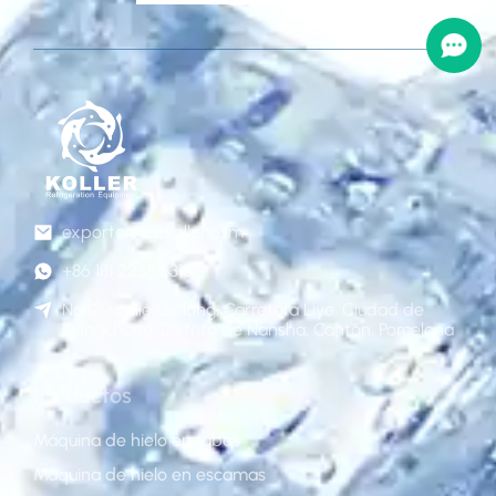
exportar@gzkoller.com
+86 181 2236 8318
No.120 calle Qinlong, Carretera Liye, Ciudad de
Dongchong, Distrito de Nansha, Cantón, Porcelana
Productos
Máquina de hielo en tubos
Máquina de hielo en escamas