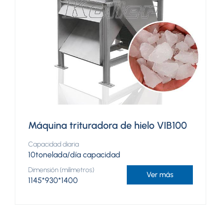
Máquina trituradora de hielo VIB100
Capacidad diaria
10tonelada/día capacidad
Dimensión (milímetros)
Ver más
1145*930*1400