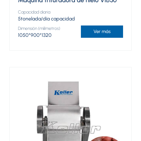
Máquina trituradora de hielo VIB50
Capacidad diaria
5tonelada/día capacidad
Dimensión (milímetros)
Ver más
1050*900*1320