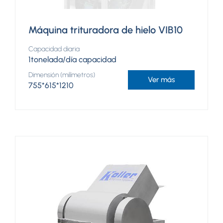
Máquina trituradora de hielo VIB10
Capacidad diaria
1tonelada/día capacidad
Dimensión (milímetros)
Ver más
755*615*1210