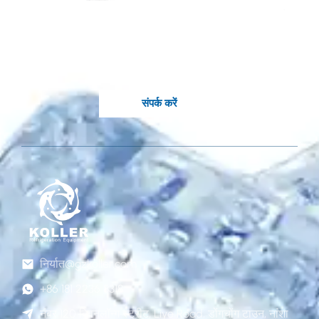
अनुकूलित समाधान की
आवश्यकता है?
कोल्लर के जानकार इंजीनियर आपके लिए उपलब्ध हैं.
संपर्क करें
निर्यात@gzkoller.com
+86 181 2236 8318
नंबर 120 क्विनलॉन्ग स्ट्रीट, Liye Road, डोंगचोंग टाउन, नांशा