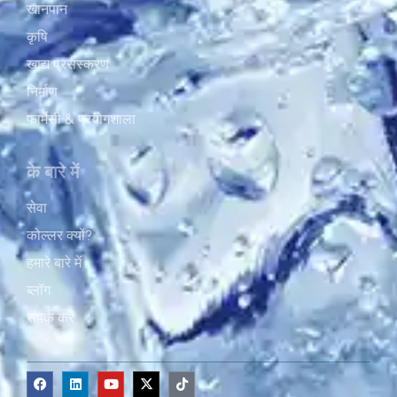
खानपान
कृषि
खाद्य प्रसंस्करण
निर्माण
फार्मेसी & प्रयोगशाला
के बारे में
सेवा
कोल्लर क्यों?
हमारे बारे में
ब्लॉग
संपर्क करें