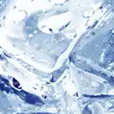
जिला, गुआंगज़ौ, चीन
उत्पादों
ट्यूब आइस मशीन
फ्लेक आइस मशीन
प्लेट बर्फ मशीन
आइस क्यूब मशीन
बर्फ ब्लॉक मशीन
आइस बॉल मशीन
कूलर में चलो
फ्रीजर में टहलना
उद्योग
मछली पकड़ना