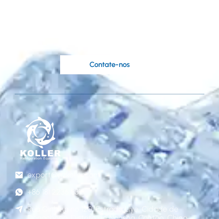
base em suas ideias?
Os engenheiros qualificados da Koller
estão à sua disposição.
Contate-nos
export@gzkoller.com
+86 181 2236 8318
Rua Qinlong nº 120, Estrada Liye, Cidade de
Dongchong, Distrito de Nansha, Cantão, China