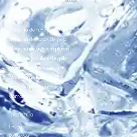
Produtos
Máquina de tubo de gelo
Máquina de flocos de gelo
Máquina de gelo em placas
Máquina de cubos de gelo
Máquina de bloco de gelo
Máquina de bola de gelo
Ande no refrigerador
Câmara fria
Indústria
Pesca
Refeições