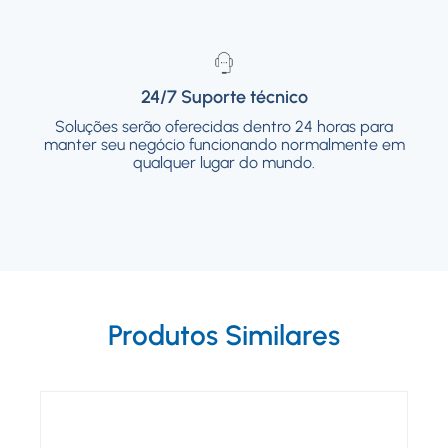
24/7 Suporte técnico
24/7 Suporte técnico
Soluções serão oferecidas dentro 24 horas para
Soluções serão oferecidas dentro 24 horas
manter seu negócio funcionando normalmente em
para manter seu negócio funcionando
normalmente em qualquer lugar do mundo.
qualquer lugar do mundo.
Produtos Similares