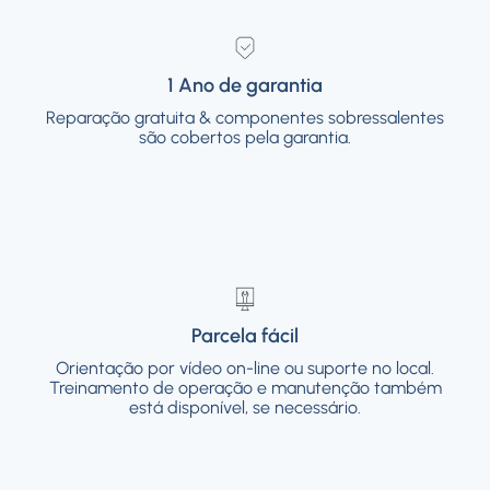
1 Ano de garantia
1 Ano de garantia
Reparação gratuita & componentes sobressalentes
Reparação gratuita & componentes
sobressalentes são cobertos pela garantia.
são cobertos pela garantia.
Parcela fácil
Parcela fácil
Orientação por vídeo on-line ou suporte no
Orientação por vídeo on-line ou suporte no local.
local. Treinamento de operação e
Treinamento de operação e manutenção também
manutenção também está disponível, se
está disponível, se necessário.
necessário.