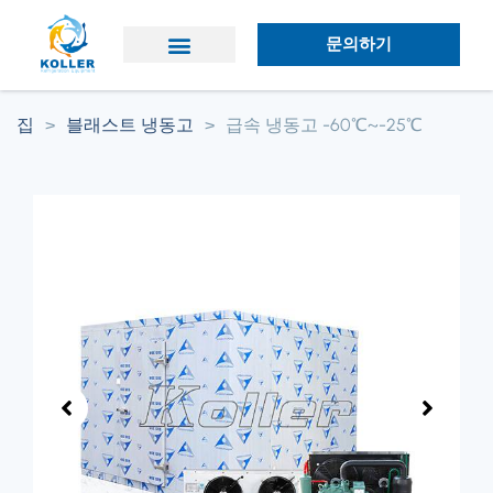
문의하기
애플리케이션
왜 콜러인가?
집
>
블래스트 냉동고
>
급속 냉동고 -60℃~-25℃