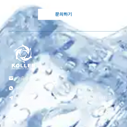
분에 있습니다..
문의하기
수출@gzkoller.com
+86 181 2236 8318
No.120 Qinlong 거리, 리예 로드, 동총타운, 난사구,
광저우, 중국
제품