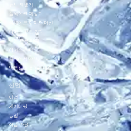
튜브 제빙기
플레이크 제빙기
플레이트 아이스 머신
아이스 큐브 기계
얼음 블록 기계
아이스볼 머신
쿨러에서 산책
냉동실에 들어가세요
산업
어업
케이터링
농업
식품 가공