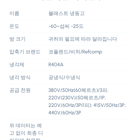
이름
블래스트 냉동고
온도
-60~섭씨 -25도
방 크기
귀하의 필요에 따라 달라집니다
압축기 브랜드
코플랜드/비처/Refcomp
냉각제
R404A
냉각 방식
공냉식/수냉식
공급 전원
380V/50Hz(60헤르츠)/3피;
220V(230V)/50헤르츠/1P;
220V/60Hz/3P(1피); 415V/50Hz/3P;
440V/60Hz/3P.
위 데이터는 예
고 없이 최종 디