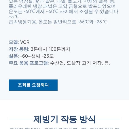
있는 냉장실, 꽃과 같은, 과일, 물고기, 야채와 얼음, 등.
폴리우레탄 냉장 패널은 고압 금형으로 발포되었으며
온도는 -60℃에서 ~60℃ 사이에서 조정될 수 있습니다.
+5 ℃.
급속냉동기용, 온도는 일반적으로 -65℃와 -25 ℃.
VCR
모델:
3톤에서 100톤까지
저장 용량:
-60~섭씨 -25도
실온:
수산업, 도살장 고기 저장, 등.
주요 응용 프로그램:
조회를 요청하다
제빙기 작동 방식