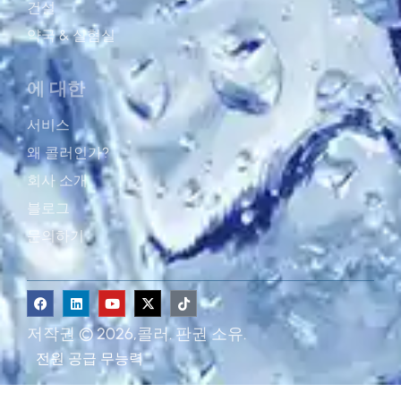
건설
약국 & 실혐실
에 대한
서비스
왜 콜러인가?
회사 소개
블로그
문의하기
저작권 © 2026,콜러. 판권 소유.
전원 공급
무능력