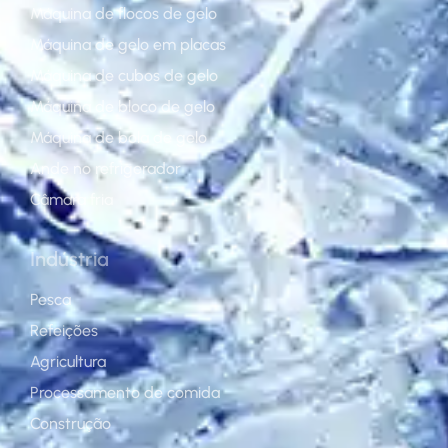
Máquina de flocos de gelo
Máquina de gelo em placas
Máquina de cubos de gelo
Máquina de bloco de gelo
Máquina de bola de gelo
Ande no refrigerador
Câmara fria
Indústria
Pesca
Refeições
Agricultura
Processamento de comida
Construção