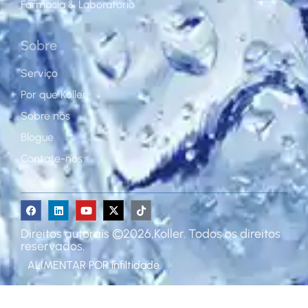
Farmacia & Laboratório
Sobre
Serviço
Por que Koller
Sobre nós
Blogue
Contate-nos
Direitos autorais ©2026,Koller. Todos os direitos
reservados.
ALIMENTAR POR
infiltidade