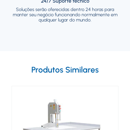
24/7 Suporte técnico
24/7 Suporte técnico
Soluções serão oferecidas dentro 24 horas para
Soluções serão oferecidas dentro 24 horas
manter seu negócio funcionando normalmente em
para manter seu negócio funcionando
normalmente em qualquer lugar do mundo.
qualquer lugar do mundo.
Produtos Similares