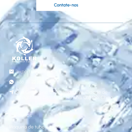
Contate-nos
export@gzkoller.com
+86 181 2236 8318
Rua Qinlong nº 120, Estrada Liye, Cidade de
Dongchong, Distrito de Nansha, Cantão, China
Produtos
Máquina de tubo de gelo