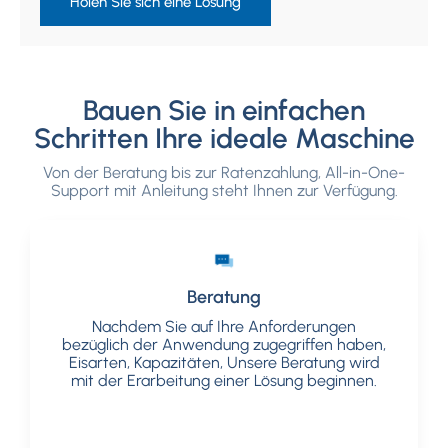
Holen Sie sich eine Lösung
Bauen Sie in einfachen
Schritten Ihre ideale Maschine
Von der Beratung bis zur Ratenzahlung, All-in-One-
Support mit Anleitung steht Ihnen zur Verfügung.
Beratung
Beratung
Nachdem Sie auf Ihre Anforderungen
Nachdem Sie auf Ihre Anforderungen
bezüglich der Anwendung zugegriffen haben,
bezüglich der Anwendung zugegriffen haben,
Eisarten, Kapazitäten, Unsere Beratung wird
Eisarten, Kapazitäten, Unsere Beratung wird
mit der Erarbeitung einer Lösung beginnen.
mit der Erarbeitung einer Lösung beginnen.