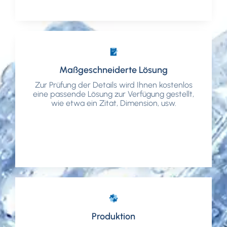
Maßgeschneiderte Lösung
Maßgeschneiderte Lösung
Zur Prüfung der Details wird Ihnen kostenlos
Zur Prüfung der Details wird Ihnen kostenlos
eine passende Lösung zur Verfügung gestellt,
eine passende Lösung zur Verfügung gestellt,
wie etwa ein Zitat, Dimension, usw.
wie etwa ein Zitat, Dimension, usw.
Produktion
Produktion