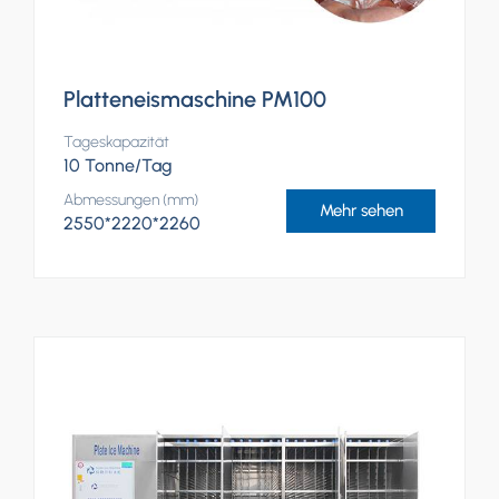
Platteneismaschine PM100
Tageskapazität
10 Tonne/Tag
Abmessungen (mm)
Mehr sehen
2550*2220*2260