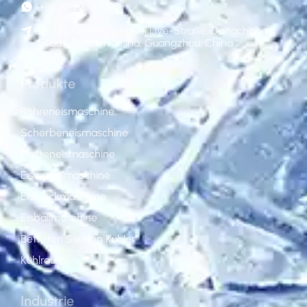
+86 181 2236 8318
Nr. 120 Qinlong Straße, Liye-Straße, Dongchong-
Stadt, Bezirk Nansha, Guangzhou, China
Produkte
Röhreneismaschine
Scherbeneismaschine
Platteneismaschine
Eiswürfelmaschine
Eisblockmaschine
Eisballmaschine
Betreten Sie den Kühler
Kühlraum
Industrie