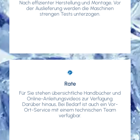
Nach effizienter Herstellung und Montage, Vor
Nach effizienter Herstellung und Montage, Vor
der Auslieferung werden die Maschinen
der Auslieferung werden die Maschinen
strengen Tests unterzogen.
strengen Tests unterzogen.
Rate
Rate
Für Sie stehen übersichtliche Handbücher und
Für Sie stehen übersichtliche Handbücher und
Online-Anleitungsvideos zur Verfügung.
Online-Anleitungsvideos zur Verfügung.
Darüber hinaus, Bei Bedarf ist auch ein Vor-
Darüber hinaus, Bei Bedarf ist auch ein Vor-
Ort-Service mit einem technischen Team
Ort-Service mit einem technischen Team
verfügbar.
verfügbar.