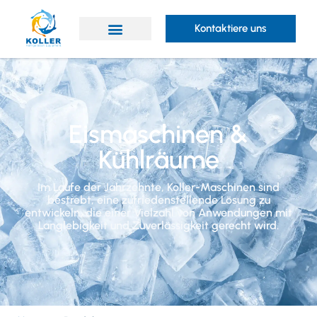
Kontaktiere uns
Eismaschinen &
Kühlräume
Im Laufe der Jahrzehnte, Koller-Maschinen sind
bestrebt, eine zufriedenstellende Lösung zu
entwickeln, die einer Vielzahl von Anwendungen mit
Langlebigkeit und Zuverlässigkeit gerecht wird.