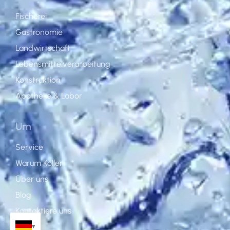
Fischerei
Gastronomie
Landwirtschaft
Lebensmittelverarbeitung
Konstruktion
Apotheke & Labor
Um
Service
Warum Koller
Über uns
Blog
Kontaktiere uns