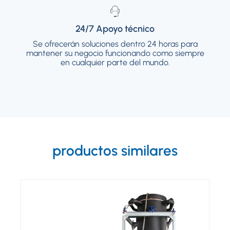
24/7 Apoyo técnico
24/7 Apoyo técnico
Se ofrecerán soluciones dentro 24 horas para
Se ofrecerán soluciones dentro 24 horas para
mantener su negocio funcionando como siempre
mantener su negocio funcionando como
siempre en cualquier parte del mundo.
en cualquier parte del mundo.
productos similares