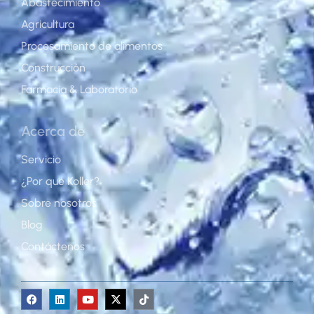
Abastecimiento
Agricultura
Procesamiento de alimentos
Construcción
Farmacia & Laboratorio
Acerca de
Servicio
¿Por qué Koller?
Sobre nosotros
Blog
Contáctenos