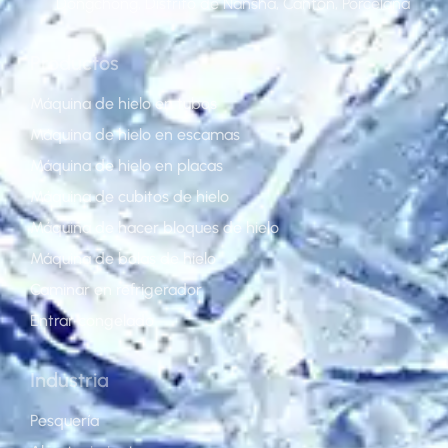
Dongchong, Distrito de Nansha, Cantón, Porcelana
Productos
Máquina de hielo en tubos
Máquina de hielo en escamas
Máquina de hielo en placas
Máquina de cubitos de hielo
Máquina de hacer bloques de hielo
Máquina de bolas de hielo
Caminar en refrigerador
Entrar congelado
Industria
Pesquería