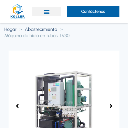
Contáctenos
¿Por qué Koller?
Acerca de Koller
Hogar
>
Abastecimiento
>
Máquina de hielo en tubos TV30