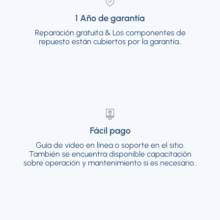
1 Año de garantía
1 Año de garantía
Reparación gratuita & Los componentes de
Reparación gratuita & Los componentes de
repuesto están cubiertos por la garantía..
repuesto están cubiertos por la garantía..
Fácil pago
Fácil pago
Guía de video en línea o soporte en el sitio.
Guía de video en línea o soporte en el sitio.
También se encuentra disponible
También se encuentra disponible capacitación
capacitación sobre operación y
sobre operación y mantenimiento si es necesario..
mantenimiento si es necesario..