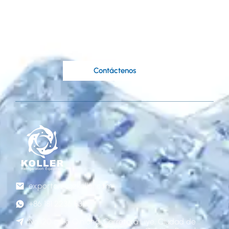
en sus ideas?
Los expertos ingenieros de Koller están a su
disposición..
Contáctenos
exportar@gzkoller.com
+86 181 2236 8318
No.120 calle Qinlong, Carretera Liye, Ciudad de