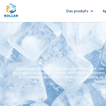
Des produits
A
Quelle que soit l'orientation de votre entreprise, no
répondre à vos besoins, comme refroidir efficacement l
et la propreté de vos marchandises et produire de 
fraîche