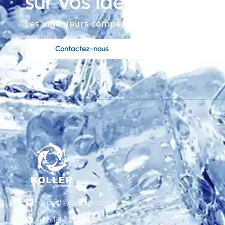
sur vos idées?
Les ingénieurs compétents de Koller sont à vo
Contactez-nous
export@gzkoller.com
+86 181 2236 8318