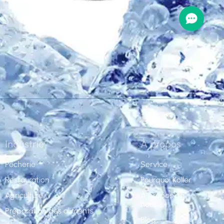
Industrie
À propos
Pêcherie
Service
Restauration
Pourquoi Koller
Agriculture
À propos de
nous
Préparation des aliments
Blog