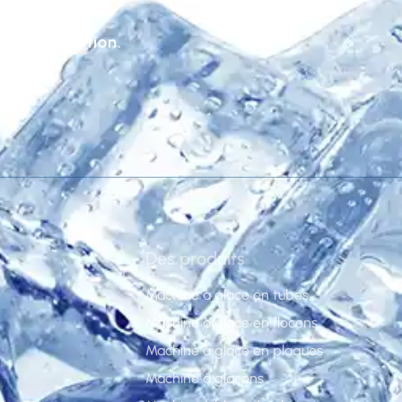
tre disposition.
Des produits
Machine à glace en tubes
Machine à glace en flocons
Machine à glace en plaques
Machine à glaçons