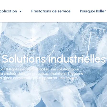
pplication
Prestations de service
Pourquoi Koller
Solutions industrielles
s consultants peuvent adapter une solution pour
a chaleur dans un processus, maintenir l'hygiène
la glace comestible pour apporter une saveur
.