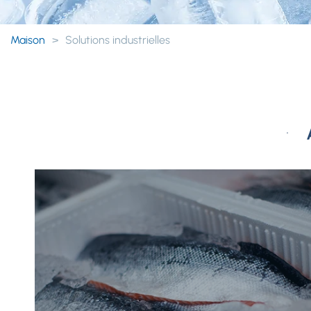
Maison
>
Solutions industrielles
Glace comestible dans une boisson