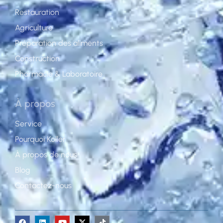
Restauration
Agriculture
Préparation des aliments
Construction
Pharmacie & Laboratoire
À propos
Service
Pourquoi Koller
À propos de nous
Blog
Contactez-nous