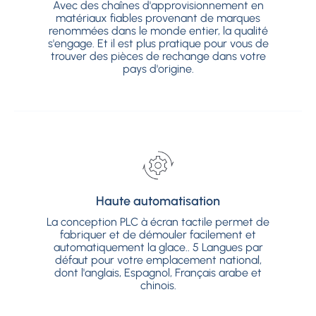
Avec des chaînes d'approvisionnement en
Avec des chaînes d'approvisionnement en
matériaux fiables provenant de marques
matériaux fiables provenant de marques
renommées dans le monde entier, la qualité
renommées dans le monde entier, la qualité
s'engage. Et il est plus pratique pour vous de
s'engage. Et il est plus pratique pour vous de
trouver des pièces de rechange dans votre
trouver des pièces de rechange dans votre
pays d'origine.
pays d'origine.
Haute automatisation
Haute automatisation
La conception PLC à écran tactile permet de
La conception PLC à écran tactile permet de
fabriquer et de démouler facilement et
fabriquer et de démouler facilement et
automatiquement la glace.. 5 Langues par
automatiquement la glace.. 5 Langues par
défaut pour votre emplacement national,
défaut pour votre emplacement national,
dont l'anglais, Espagnol, Français arabe et
dont l'anglais, Espagnol, Français arabe et
chinois.
chinois.