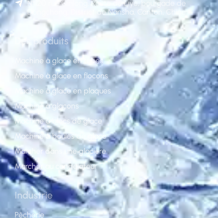
N°120 rue Qinlong, Route de Liye, bourgade de
Dongchong, District de Nansha, Canton, Chine
Des produits
Machine à glace en tubes
Machine à glace en flocons
Machine à glace en plaques
Machine à glaçons
Machine à blocs de glace
Machine à boules de glace
Marcher dans une glacière
Marcher au congélateur
Industrie
Pêcherie