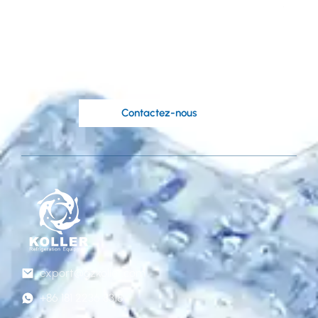
personnalisée basée
sur vos idées?
Les ingénieurs compétents de Koller sont à
votre disposition.
Contactez-nous
export@gzkoller.com
+86 181 2236 8318