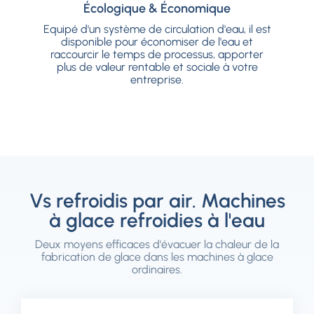
Écologique & Économique
Écologique & Économique
Equipé d'un système de circulation d'eau, il est
Equipé d'un système de circulation d'eau, il est
disponible pour économiser de l'eau et
disponible pour économiser de l'eau et
raccourcir le temps de processus, apporter
raccourcir le temps de processus, apporter
plus de valeur rentable et sociale à votre
plus de valeur rentable et sociale à votre
entreprise.
entreprise.
Vs refroidis par air. Machines
à glace refroidies à l'eau
Deux moyens efficaces d'évacuer la chaleur de la
fabrication de glace dans les machines à glace
ordinaires.