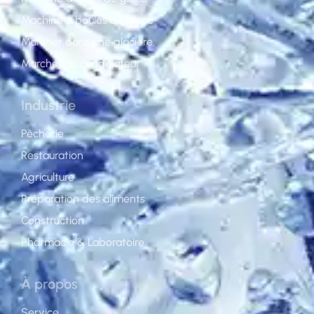
Machine à boules de glace
Marcher dans une glacière
Marcher au congélateur
Industrie
Pêcherie
Restauration
Agriculture
Préparation des aliments
Construction
Pharmacie & Laboratoire
À propos
Service