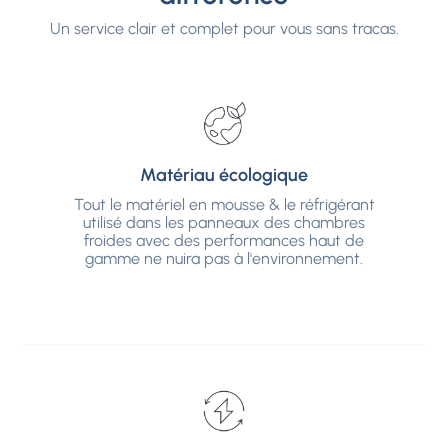
Un service clair et complet pour vous sans tracas.
Matériau écologique
Matériau écologique
Tout le matériel en mousse & le réfrigérant
utilisé dans les panneaux des chambres
Tout le matériel en mousse & le réfrigérant
froides avec des performances haut de
utilisé dans les panneaux des chambres
gamme ne nuira pas à l'environnement.
froides avec des performances haut de
gamme ne nuira pas à l'environnement.
Système d'économie d'énergie