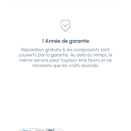
1 Année de garantie
1 Année de garantie
Réparation gratuite & les composants sont
couverts par la garantie. Au dela du temps, le
Réparation gratuite & les composants sont
même service peut toujours être fourni et ne
couverts par la garantie. Au dela du temps, le
nécessite que les coûts associés.
même service peut toujours être fourni et ne
nécessite que les coûts associés.