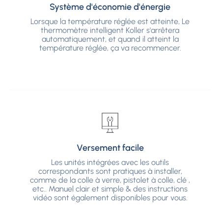
Système d'économie d'énergie
Lorsque la température réglée est atteinte, Le
thermomètre intelligent Koller s'arrêtera
Lorsque la température réglée est atteinte, Le
automatiquement, et quand il atteint la
thermomètre intelligent Koller s'arrêtera
température réglée, ça va recommencer.
automatiquement, et quand il atteint la
température réglée, ça va recommencer.
Versement facile
Versement facile
Les unités intégrées avec les outils
correspondants sont pratiques à installer,
Les unités intégrées avec les outils
comme de la colle à verre, pistolet à colle, clé ,
correspondants sont pratiques à installer,
etc.. Manuel clair et simple & des instructions
comme de la colle à verre, pistolet à colle, clé ,
vidéo sont également disponibles pour vous.
etc.. Manuel clair et simple & des instructions
vidéo sont également disponibles pour vous.