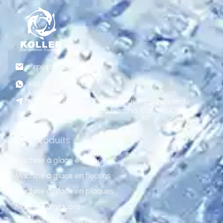
export@gzkoller.com
+86 181 2236 8318
N°120 rue Qinlong, Route de Liye, bourgade de
Dongchong, District de Nansha, Canton, Chine
Des produits
Machine à glace en tubes
Machine à glace en flocons
Machine à glace en plaques
Machine à glaçons
Machine à blocs de glace