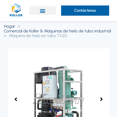
Contáctenos
¿Por qué Koller?
Acerca de Koller
Hogar
>
Comercial de Koller & Máquinas de hielo de tubo industrial
>
Máquina de hielo en tubo TV20