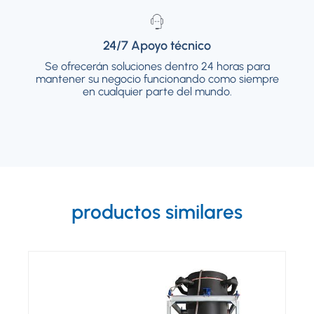
24/7 Apoyo técnico
24/7 Apoyo técnico
Se ofrecerán soluciones dentro 24 horas para
Se ofrecerán soluciones dentro 24 horas para
mantener su negocio funcionando como siempre
mantener su negocio funcionando como
siempre en cualquier parte del mundo.
en cualquier parte del mundo.
productos similares