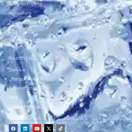
Abastecimiento
Agricultura
Procesamiento de alimentos
Construcción
Farmacia & Laboratorio
Acerca de
Servicio
¿Por qué Koller?
Sobre nosotros
Blog
Contáctenos