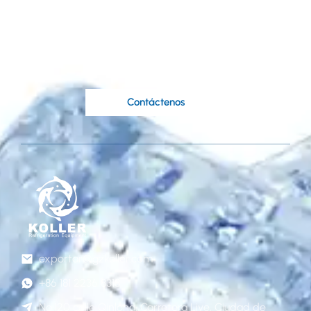
en sus ideas?
Los expertos ingenieros de Koller están a su
disposición..
Contáctenos
exportar@gzkoller.com
+86 181 2236 8318
No.120 calle Qinlong, Carretera Liye, Ciudad de