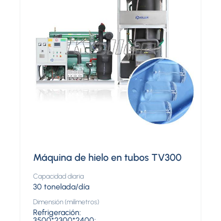
Máquina de hielo en tubos TV300
Capacidad diaria
30 tonelada/día
Dimensión (milímetros)
Refrigeración:
3500*2300*2400;