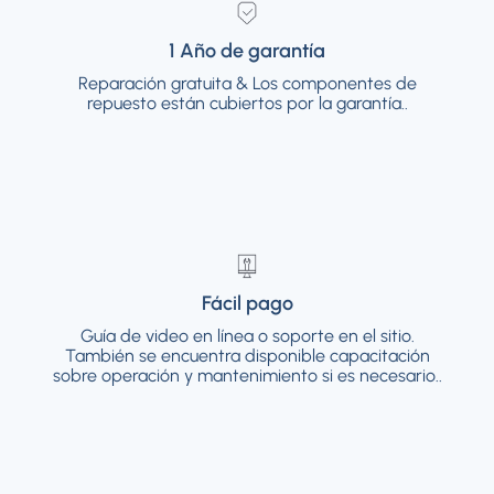
1 Año de garantía
1 Año de garantía
Reparación gratuita & Los componentes de
Reparación gratuita & Los componentes de
repuesto están cubiertos por la garantía..
repuesto están cubiertos por la garantía..
Fácil pago
Fácil pago
Guía de video en línea o soporte en el sitio.
Guía de video en línea o soporte en el sitio.
También se encuentra disponible
También se encuentra disponible capacitación
capacitación sobre operación y
sobre operación y mantenimiento si es necesario..
mantenimiento si es necesario..