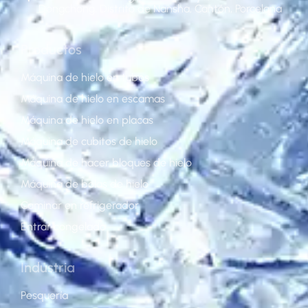
Dongchong, Distrito de Nansha, Cantón, Porcelana
Productos
Máquina de hielo en tubos
Máquina de hielo en escamas
Máquina de hielo en placas
Máquina de cubitos de hielo
Máquina de hacer bloques de hielo
Máquina de bolas de hielo
Caminar en refrigerador
Entrar congelado
Industria
Pesquería