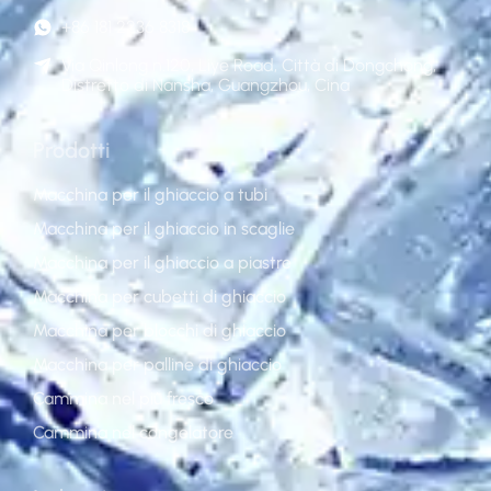
+86 181 2236 8318
Via Qinlong n.120, Liye Road, Città di Dongchong,
Distretto di Nansha, Guangzhou, Cina
Prodotti
Macchina per il ghiaccio a tubi
Macchina per il ghiaccio in scaglie
Macchina per il ghiaccio a piastre
Macchina per cubetti di ghiaccio
Macchina per blocchi di ghiaccio
Macchina per palline di ghiaccio
Cammina nel più fresco
Cammina nel congelatore