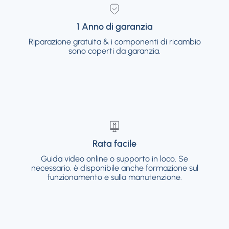
1 Anno di garanzia
1 Anno di garanzia
Riparazione gratuita & i componenti di ricambio
Riparazione gratuita & i componenti di
ricambio sono coperti da garanzia.
sono coperti da garanzia.
Rata facile
Rata facile
Guida video online o supporto in loco. Se
Guida video online o supporto in loco. Se
necessario, è disponibile anche formazione sul
necessario, è disponibile anche formazione sul
funzionamento e sulla manutenzione.
funzionamento e sulla manutenzione.