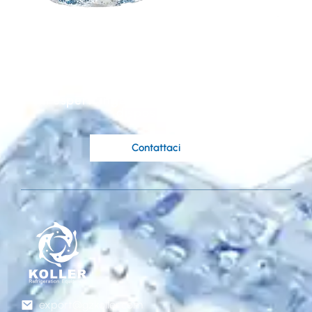
soluzione
personalizzata basata
sulle tue idee?
Gli esperti ingegneri di Koller sono a tua
disposizione.
Contattaci
export@gzkoller.com