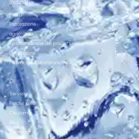
Industria
Pesca
Ristorazione
agricoltura
Trasformazione dei prodotti alimentari
Costruzione
Farmacia & Laboratorio
Di
Servizio
Perché Koller
Chi siamo
Blog
Contattaci