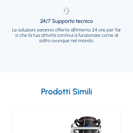
24/7 Supporto tecnico
24/7 Supporto tecnico
Le soluzioni saranno offerte all'interno 24 ore per far
Le soluzioni saranno offerte all'interno 24 ore
sì che la tua attività continui a funzionare come al
per far sì che la tua attività continui a
funzionare come al solito ovunque nel mondo.
solito ovunque nel mondo.
Prodotti Simili