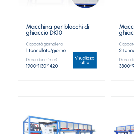
Macchina per blocchi di
Macch
ghiaccio DK10
ghiac
Capacità giornaliera
Capacità
1 tonnellata/giorno
2 tonn
Visualizza
Dimensione (mm)
Dimensi
altro
1900*1130*1420
3800*