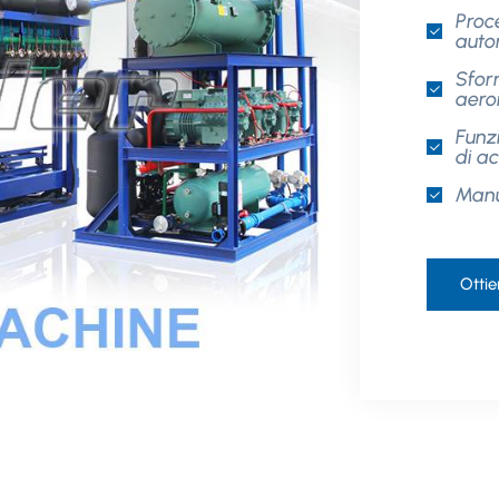
Proc
auto
Sfor
aero
Funz
di a
Manu
Ottie