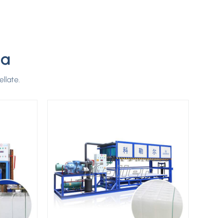
za
llate.