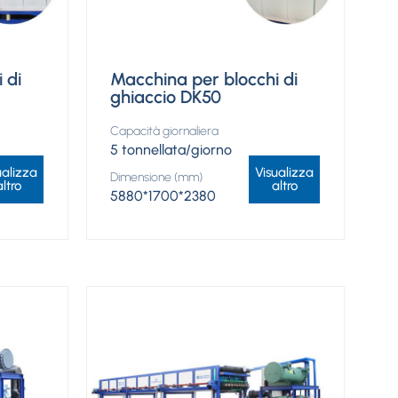
 di
Macchina per blocchi di
ghiaccio DK50
Capacità giornaliera
5 tonnellata/giorno
ualizza
Visualizza
Dimensione (mm)
altro
altro
5880*1700*2380