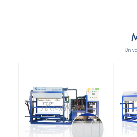
M
Un va