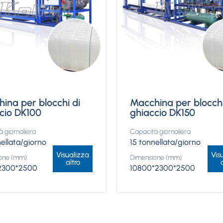
ina per blocchi di
Macchina per blocchi
cio DK100
ghiaccio DK150
 giornaliera
Capacità giornaliera
nellata/giorno
15 tonnellata/giorno
Visualizza
Vis
one (mm)
Dimensione (mm)
altro
2300*2500
10800*2300*2500