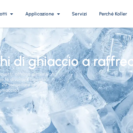
otti
Applicazione
Servizi
Perché Koller
i di ghiaccio a raffr
revetti, offrono dimensioni
re le diverse esigenze
 20 tonnellate al giorno,
ghiaccio.