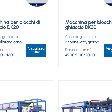
ina per blocchi di
Macchina per blocchi
cio DK20
ghiaccio DK30
 giornaliera
Capacità giornaliera
ellata/giorno
3 tonnellata/giorno
Visualizza
Vis
one (mm)
Dimensione (mm)
altro
900*1600
4900*1100*2000