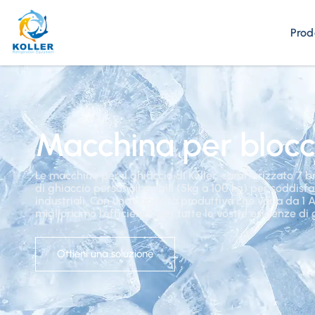
Prod
Macchina per blocch
Le macchine per il ghiaccio di Koller, caratterizzato 7 b
di ghiaccio personalizzabili (5kg a 100 kg) per soddisfa
industriali. Con una capacità produttiva che varia da 1 A
miglioriamo l'efficienza per tutte le vostre esigenze di 
Ottieni una soluzione