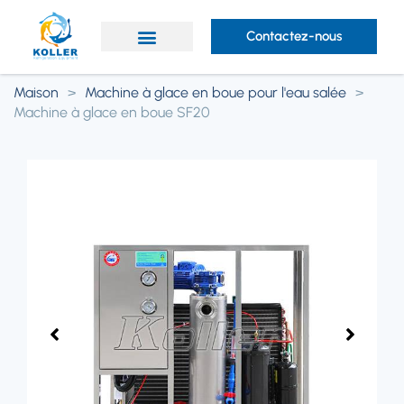
Contactez-nous
Des produits
Prestations de service
À propos de Koller
Maison
>
Machine à glace en boue pour l'eau salée
>
Machine à glace en boue SF20