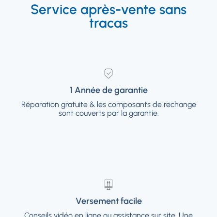
Service après-vente sans
tracas
1 Année de garantie
1 Année de garantie
Réparation gratuite & les composants de rechange
Réparation gratuite & les composants de
rechange sont couverts par la garantie.
sont couverts par la garantie.
Versement facile
Versement facile
Conseils vidéo en ligne ou assistance sur site.
Conseils vidéo en ligne ou assistance sur site. Une