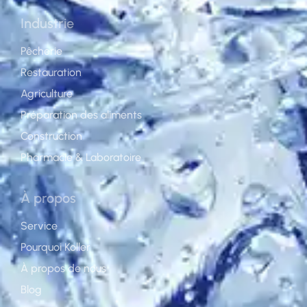
Industrie
Pêcherie
Restauration
Agriculture
Préparation des aliments
Construction
Pharmacie & Laboratoire
À propos
Service
Pourquoi Koller
À propos de nous
Blog