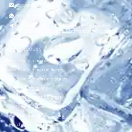
export@gzkoller.com
+86 181 2236 8318
N°120 rue Qinlong, Route de Liye, bourgade de
Dongchong, District de Nansha, Canton, Chine
Des produits
Machine à glace en tubes
Machine à glace en flocons
Machine à glace en plaques
Machine à glaçons
Machine à blocs de glace
Machine à boules de glace
Marcher dans une glacière
Marcher au congélateur