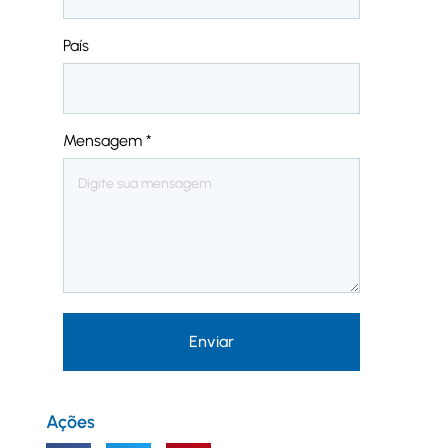
País
Mensagem
*
Enviar
Ações