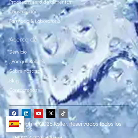
Procesamiento de alimentos
Construcción
Farmacia & Laboratorio
Acerca de
Servicio
¿Por qué Koller?
Sobre nosotros
Blog
Contáctenos
Copyright ©2026,Koller. Reservados todos los
derechos.
ENERGÍA POR
infinidad