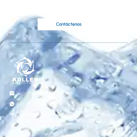
Los expertos ingenieros de Koller están a su
disposición..
Contáctenos
exportar@gzkoller.com
+86 181 2236 8318
No.120 calle Qinlong, Carretera Liye, Ciudad de
Dongchong, Distrito de Nansha, Cantón, Porcelana