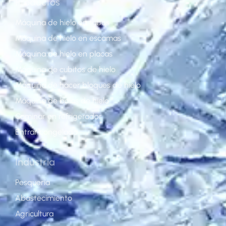
Productos
Máquina de hielo en tubos
Máquina de hielo en escamas
Máquina de hielo en placas
Máquina de cubitos de hielo
Máquina de hacer bloques de hielo
Máquina de bolas de hielo
Caminar en refrigerador
Entrar congelado
Industria
Pesquería
Abastecimiento
Agricultura