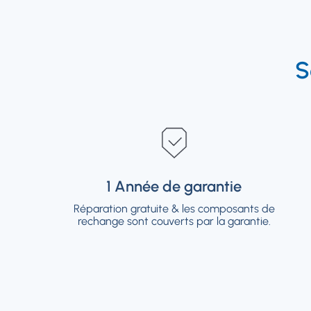
S
1 Année de garantie
1 Année de garantie
Réparation gratuite & les composants de
Réparation gratuite & les composants de
rechange sont couverts par la garantie.
rechange sont couverts par la garantie.