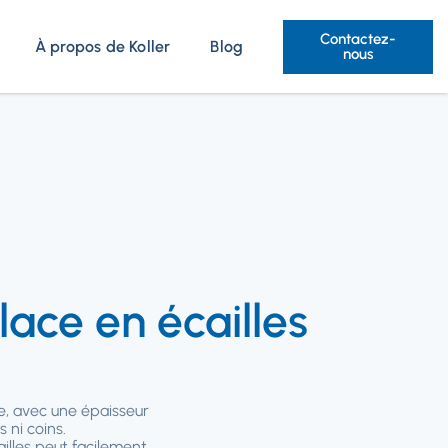
Contactez-
À propos de Koller
Blog
nous
ace en écailles
se, avec une épaisseur
 ni coins.
illes peut facilement