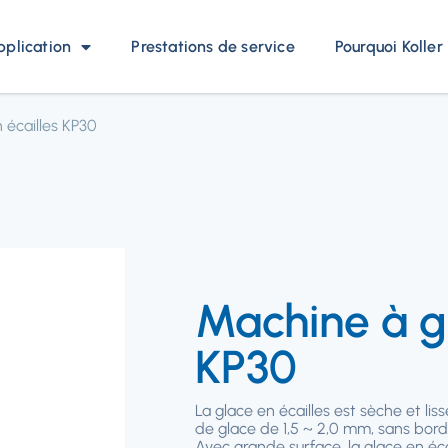
pplication
Prestations de service
Pourquoi Koller
 écailles KP30
Machine à gl
KP30
La glace en écailles est sèche et lis
de glace de 1,5 ~ 2,0 mm, sans bords
Avec grande surface, la glace en éca