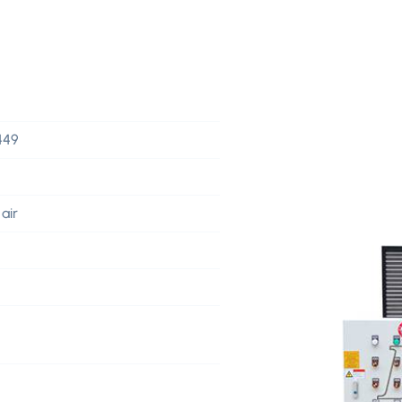
449
air