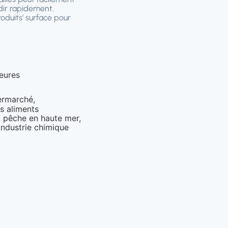
idir rapidement.
roduits’ surface pour
eures
ermarché,
s aliments
, pêche en haute mer,
industrie chimique