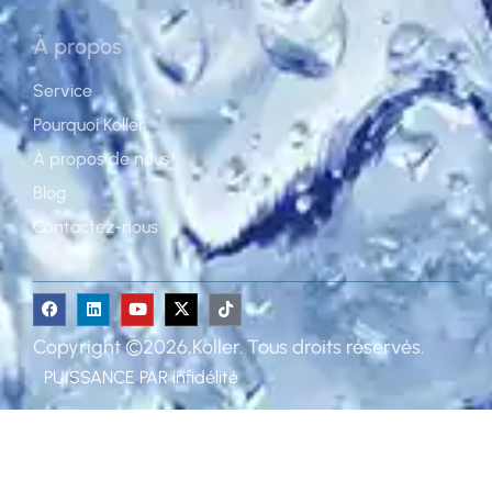
À propos
Service
Pourquoi Koller
À propos de nous
Blog
Contactez-nous
Copyright ©2026,Koller. Tous droits réservés.
PUISSANCE PAR
infidélité