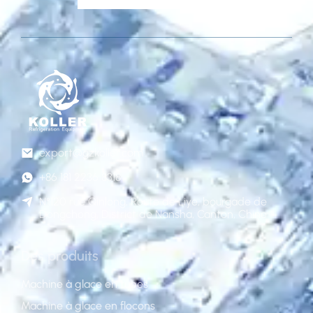
export@gzkoller.com
+86 181 2236 8318
N°120 rue Qinlong, Route de Liye, bourgade de
Dongchong, District de Nansha, Canton, Chine
Des produits
Machine à glace en tubes
Machine à glace en flocons