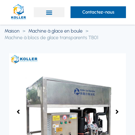
Contactez-nous
Des produits
Prestations de service
À propos de Koller
Maison
>
Machine à glace en boule
>
Machine à blocs de glace transparents TB01