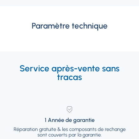
Paramètre technique
Service après-vente sans
tracas
1 Année de garantie
1 Année de garantie
Réparation gratuite & les composants de rechange
Réparation gratuite & les composants de
rechange sont couverts par la garantie.
sont couverts par la garantie.