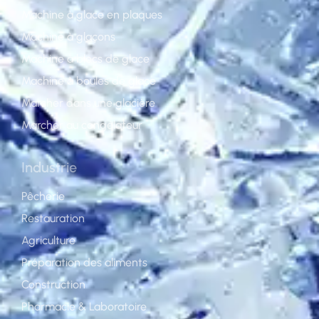
Machine à glace en plaques
Machine à glaçons
Machine à blocs de glace
Machine à boules de glace
Marcher dans une glacière
Marcher au congélateur
Industrie
Pêcherie
Restauration
Agriculture
Préparation des aliments
Construction
Pharmacie & Laboratoire