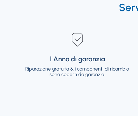
Ser
1 Anno di garanzia
1 Anno di garanzia
Riparazione gratuita & i componenti di ricambio
Riparazione gratuita & i componenti di ricambio
sono coperti da garanzia.
sono coperti da garanzia.