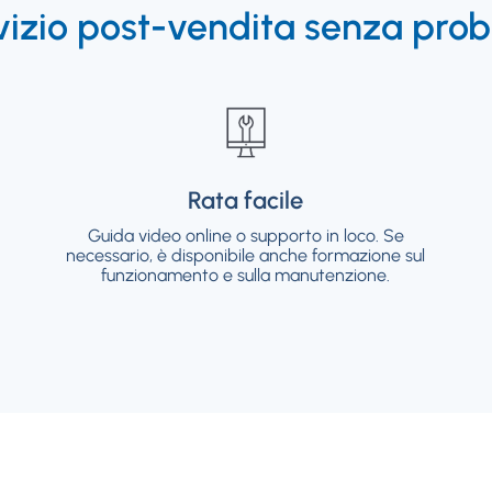
vizio post-vendita senza prob
Rata facile
Rata facile
Guida video online o supporto in loco. Se
Guida video online o supporto in loco. Se
necessario, è disponibile anche formazione sul
necessario, è disponibile anche formazione sul
funzionamento e sulla manutenzione.
funzionamento e sulla manutenzione.