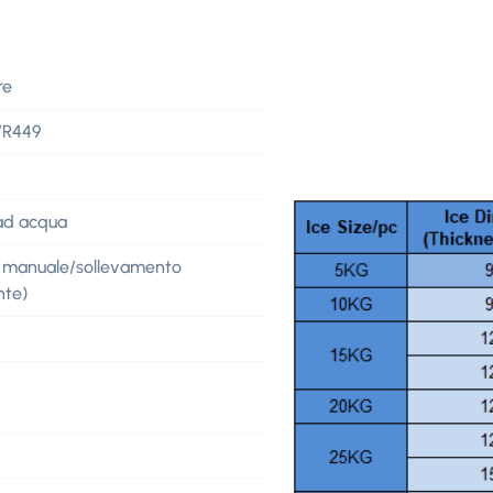
re
/R449
ad acqua
e manuale/sollevamento
nte)