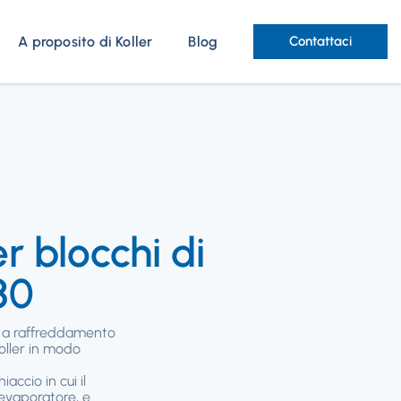
A proposito di Koller
Blog
Contattaci
 blocchi di
80
o a raffreddamento
Koller in modo
accio in cui il
'evaporatore, e