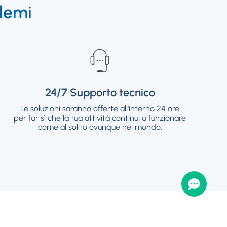
lemi
24/7 Supporto tecnico
24/7 Supporto tecnico
Le soluzioni saranno offerte all'interno 24 ore
Le soluzioni saranno offerte all'interno 24 ore
per far sì che la tua attività continui a funzionare
per far sì che la tua attività continui a funzionare
come al solito ovunque nel mondo.
come al solito ovunque nel mondo.