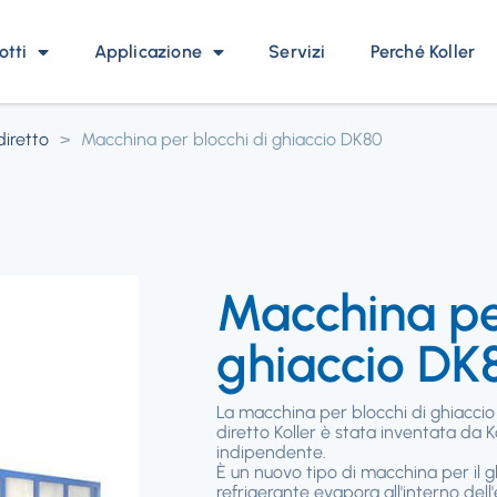
otti
Applicazione
Servizi
Perché Koller
diretto
>
Macchina per blocchi di ghiaccio DK80
Macchina per
ghiaccio DK
La macchina per blocchi di ghiacci
diretto Koller è stata inventata da 
indipendente.
È un nuovo tipo di macchina per il ghi
refrigerante evapora all'interno dell