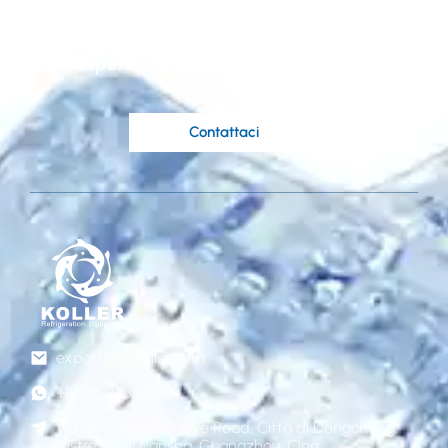
sulle tue idee?
Gli esperti ingegneri di Koller sono a tua
disposizione.
Contattaci
export@gzkoller.com
+86 181 2236 8318
Via Qinlong n.120, Liye Road, Città di Dongchong,
Distretto di Nansha, Guangzhou, Cina