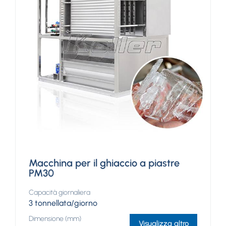
Macchina per il ghiaccio a piastre
PM30
Capacità giornaliera
3 tonnellata/giorno
Dimensione (mm)
Visualizza altro