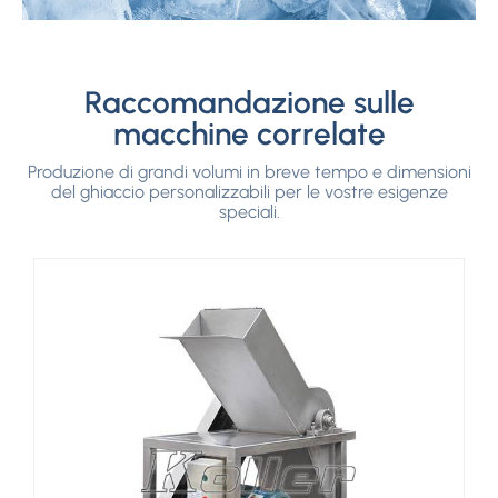
stoccaggio del
ghiaccio
1
/3
Raccomandazione sulle
macchine correlate
<
Produzione di grandi volumi in breve tempo e dimensioni
>
del ghiaccio personalizzabili per le vostre esigenze
speciali.