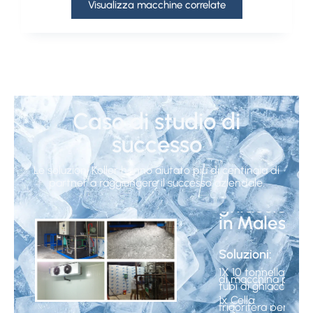
Visualizza macchine correlate
Caso di studio di
successo
10
Tonnellate
Le soluzioni Koller hanno aiutato più di centinaia di
partner a raggiungere il successo aziendale.
di tubi di
ghiaccio
in Malesia
Soluzioni:
1X 10 tonnellate
di macchina per
tubi di ghiaccio
1x Cella
frigorifera per lo