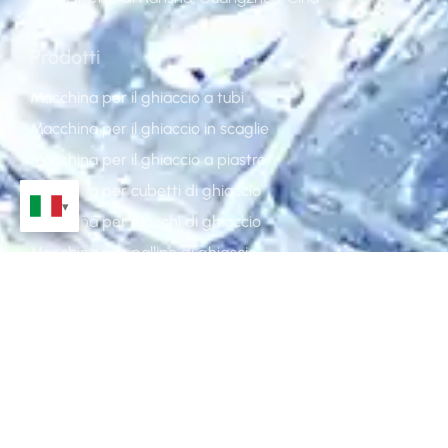
Prodotti
Macchina per il ghiaccio a tubi
Macchina per il ghiaccio in scaglie
Macchina per il ghiaccio a piastre
Macchina per cubetti di ghiaccio
Macchina per blocchi di ghiaccio
Macchina per palline di ghiaccio
Cammina nel più fresco
Cammina nel congelatore
Industria
Pesca
Ristorazione