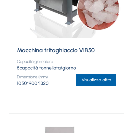
Macchina tritaghiaccio VIB50
Capacità giornaliera
5capacità tonnellata/giorno
Dimensione (mm)
Visualizza altro
1050*900*1320