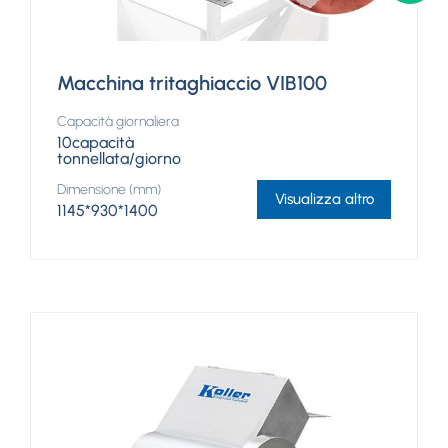
Macchina tritaghiaccio VIB100
Capacità giornaliera
10capacità
tonnellata/giorno
Dimensione (mm)
Visualizza altro
1145*930*1400