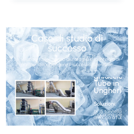
Caso di studio di
successo
Custodia
per
Le soluzioni Koller hanno aiutato più di centinaia di
macchina
partner a raggiungere il successo aziendale.
per il
ghiaccio
Tube in
Ungheria
Soluzioni:
1X 15 tonnellate di
macchina per il
ghiaccio a tubo
11 macchina per il
confezionamento
del ghiaccio