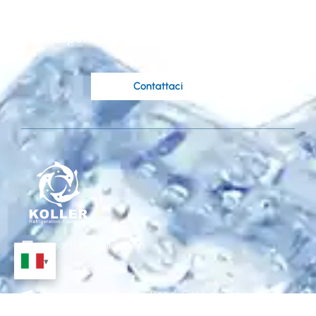
sulle tue idee?
Gli esperti ingegneri di Koller sono a tua
disposizione.
Contattaci
export@gzkoller.com
+86 181 2236 8318
Via Qinlong n.120, Liye Road, Città di Dongchong,
Distretto di Nansha, Guangzhou, Cina