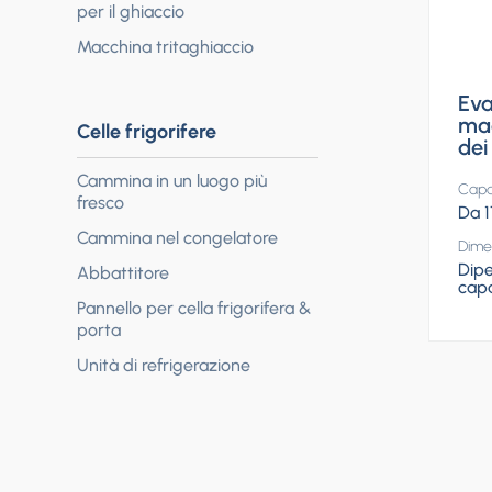
per il ghiaccio
Macchina tritaghiaccio
Eva
mac
Celle frigorifere
dei
Cammina in un luogo più
Capac
fresco
Da 1
Cammina nel congelatore
Dime
Dipe
Abbattitore
capa
Pannello per cella frigorifera &
porta
Unità di refrigerazione