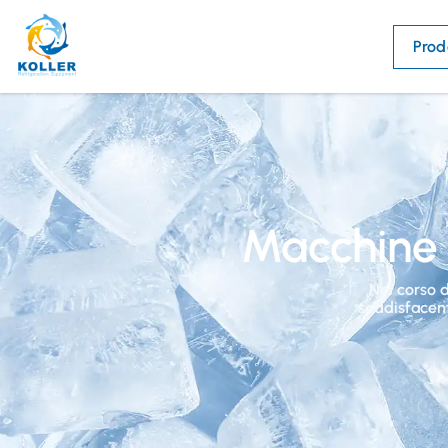
Prod
Macchine p
Nel corso 
soddisfacent