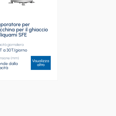
poratore per
china per il ghiaccio
 liquami SFE
ità giornaliera
T a 30T/giorno
nsione (mm)
Visualizza
nde dalla
altro
cità