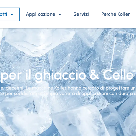
otti
Applicazione
Servizi
Perché Koller
er il ghiaccio & Celle 
dei decenni, Le macchine Koller hanno cercato di progettare un
e per soddisfare un'ampia varietà di applicazioni con durata e 