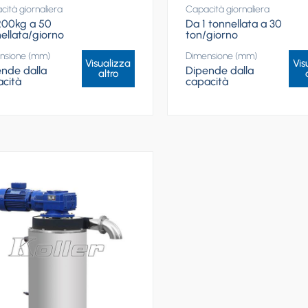
ità giornaliera
Capacità giornaliera
200kg a 50
Da 1 tonnellata a 30
ellata/giorno
ton/giorno
nsione (mm)
Dimensione (mm)
Visualizza
Vis
nde dalla
Dipende dalla
altro
cità
capacità