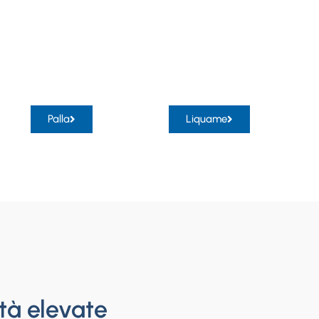
Palla
Liquame
tà elevate