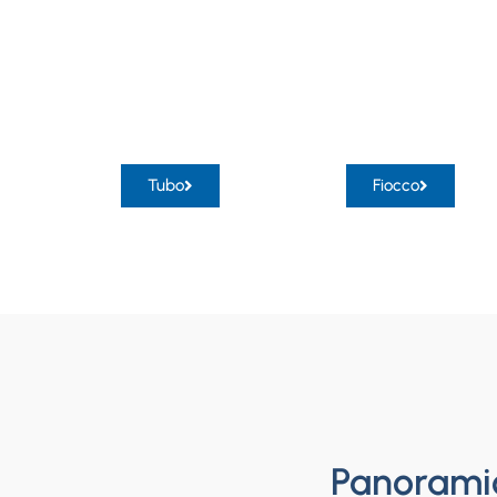
Tubo
Fiocco
Panoramic