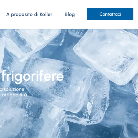
A proposito di Koller
Blog
Contattaci
frigorifere
a soluzione
affidabilità.