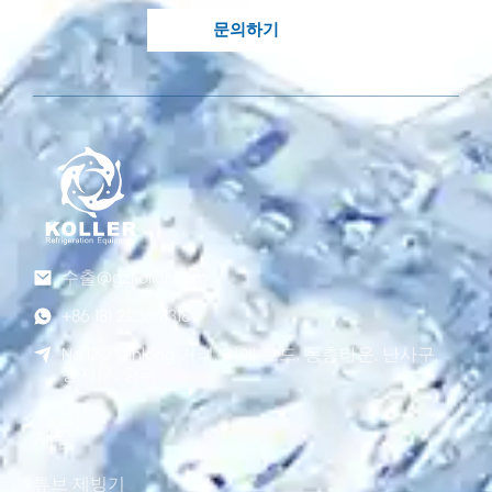
문의하기
수출@gzkoller.com
+86 181 2236 8318
No.120 Qinlong 거리, 리예 로드, 동총타운, 난사구,
광저우, 중국
제품
튜브 제빙기