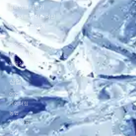
플레이크 제빙기
플레이트 아이스 머신
아이스 큐브 기계
얼음 블록 기계
아이스볼 머신
쿨러에서 산책
냉동실에 들어가세요
산업
어업
케이터링
농업
식품 가공
건설